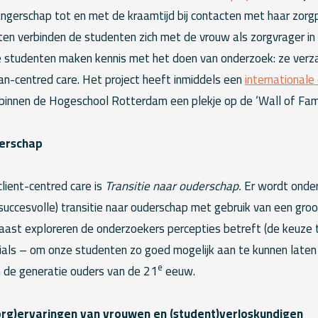
gerschap tot en met de kraamtijd bij contacten met haar zorgpr
ten verbinden de studenten zich met de vrouw als zorgvrager in
e studenten maken kennis met het doen van onderzoek: ze ver
n-centred care. Het project heeft inmiddels een
internationale
innen de Hogeschool Rotterdam een plekje op de ‘Wall of Fam
derschap
lient-centred care is
Transitie naar ouderschap.
Er wordt onde
uccesvolle) transitie naar ouderschap met gebruik van een groo
ast exploreren de onderzoekers percepties betreft (de keuze 
als – om onze studenten zo goed mogelijk aan te kunnen laten s
e
 de generatie ouders van de 21
eeuw.
zorg)ervaringen van vrouwen en (student)verloskundigen