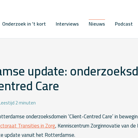
Onderzoek in ’t kort
Interviews
Nieuws
Podcast
amse update: onderzoeks
entred Care
Leestijd 2 minuten
otterdamse onderzoeksdomein ‘Client-Centred Care’ in beweging
ectoraat Transities in Zorg
, Kenniscentrum Zorginnovatie van de
te update vanuit het Rotterdamse.