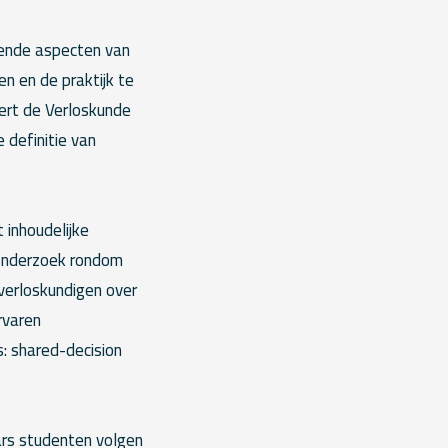
lende aspecten van
en en de praktijk te
ert de Verloskunde
definitie van
 inhoudelijke
 onderzoek rondom
verloskundigen over
rvaren
: shared-decision
ars studenten volgen