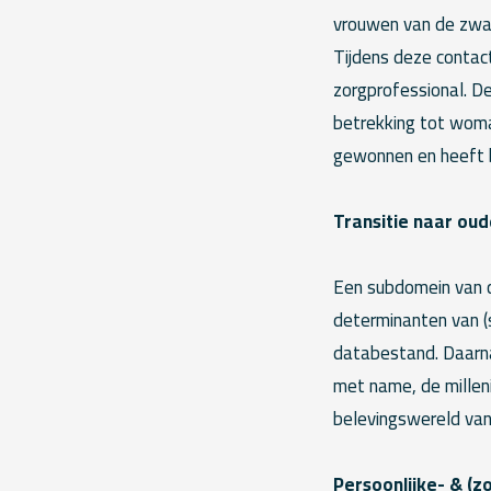
vrouwen van de zwan
Tijdens deze contac
zorgprofessional. D
betrekking tot woma
gewonnen en heeft b
Transitie naar ou
Een subdomein van c
determinanten van (s
databestand. Daarna
met name, de milleni
belevingswereld van
Persoonlijke- & (