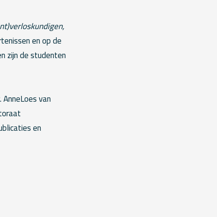
nt)verloskundigen,
rtenissen en op de
en zijn de studenten
r. AnneLoes van
toraat
blicaties en