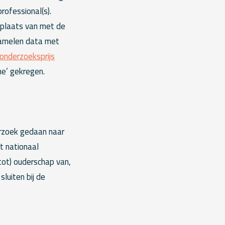
ofessional(s).
 plaats van met de
zamelen data met
 onderzoeksprijs
e’ gekregen.
rzoek gedaan naar
t nationaal
tot) ouderschap van,
luiten bij de