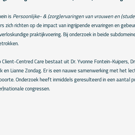
ein is
Persoonlijke- & (zorg)ervaringen van vrouwen en (stude
 zich richten op de impact van ingrijpende ervaringen en gebeu
verloskundige praktijkvoering. Bij onderzoek in beide subdomein
etrokken.
Client-Centred Care bestaat uit Dr. Yvonne Fontein-Kuipers, D
ck en Lianne Zondag. Er is een nauwe samenwerking met het lec
orte. Onderzoek heeft inmiddels geresulteerd in een aantal pu
er)nationale congressen.