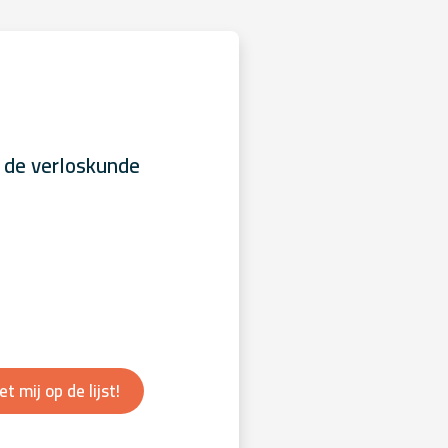
 de verloskunde
et mij op de lijst!