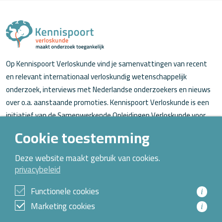
Op Kennispoort Verloskunde vind je samenvattingen van recent
en relevant internationaal verloskundig wetenschappelijk
onderzoek, interviews met Nederlandse onderzoekers en nieuws
over o.a. aanstaande promoties. Kennispoort Verloskunde is een
initiatief van de Samenwerkende Opleidingen Verloskunde voor
verloskundigen (in opleiding).
Cookie toestemming
Over Kennispoort Verloskunde
Deze website maakt gebruik van cookies.
privacybeleid
Contact
Archief
Functionele cookies
i
Marketing cookies
i