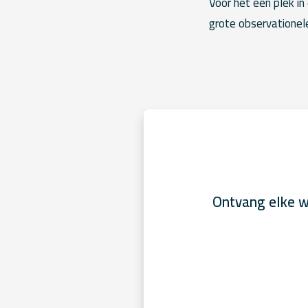
Voor het een plek in
grote observationele
Ontvang elke w