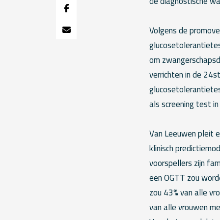
de diagnostische wa
Volgens de promoven
glucosetolerantiete
om zwangerschapsdia
verrichten in de 24s
glucosetolerantiete
als screening test i
Van Leeuwen pleit e
klinisch predictiemo
voorspellers zijn fa
een OGTT zou worden
zou 43% van alle vr
van alle vrouwen me