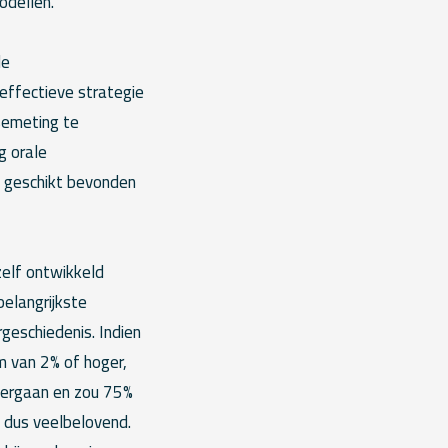
odellen.
le
effectieve strategie
semeting te
g orale
t geschikt bevonden
zelf ontwikkeld
belangrijkste
rgeschiedenis. Indien
m van 2% of hoger,
dergaan en zou 75%
 dus veelbelovend.