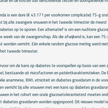
arde en de kosten van verschillende testen en voorspellende m
da is een dure (€ 43.171 per voorkomen complicatie) 75-g ora
st bij alle zwangere vrouwen in het tweede trimester de meest 
betes op te sporen. Een alternatief is om een nuchtere gluco
te week van de zwangerschap. Als die afwijkend is, kan een 75-
st worden verricht. Eén enkele random glucose meting werd nie
n het tweede trimester.
rvoor om de kans op diabetes te voorspellen op basis van een 
del, bestaande uit risicofactoren en patiëntkarakteristieken. De 
milie anamnese, BMI, etniciteit en diabetes gravidarum in de voo
 verricht bij alle vrouwen met een kans op diabetes gravidaru
ouwen in het cohort een orale glucosetolerantietest moeten on
t diabetes gravidarum worden opgespoord. Dit nieuwe model is