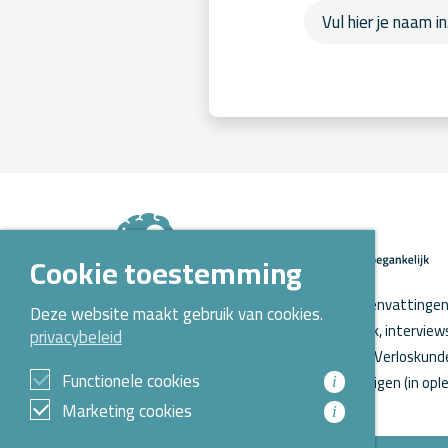
Cookie toestemming
Op Kennispoort Verloskunde vind je samenvattingen 
Deze website maakt gebruik van cookies.
verloskundig wetenschappelijk onderzoek, intervie
privacybeleid
o.a. aanstaande promoties. Kennispoort Verloskunde
Functionele cookies
Opleidingen Verloskunde voor verloskundigen (in ople
i
Marketing cookies
i