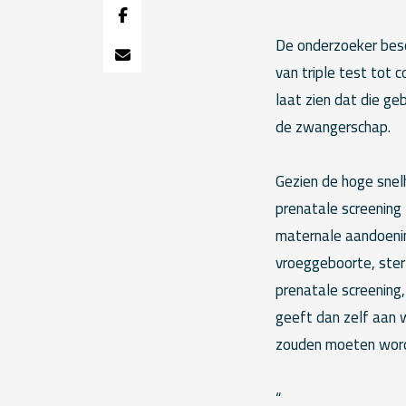
De onderzoeker besch
van triple test tot 
laat zien dat die ge
de zwangerschap.
Gezien de hoge sne
prenatale screening 
maternale aandoenin
vroeggeboorte, ster
prenatale screening
geeft dan zelf aan 
zouden moeten wor
“