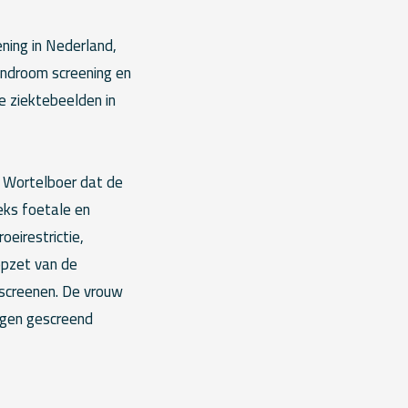
ening in Nederland,
ndroom screening en
e ziektebeelden in
 Wortelboer dat de
eks foetale en
eirestrictie,
opzet van de
 screenen. De vrouw
ngen gescreend