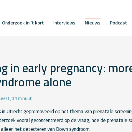
Onderzoek in ’t kort
Interviews
Nieuws
Podcast
g in early pregnancy: mor
ndrome alone
Leestijd 1 minuut
 in Utrecht gepromoveerd op het thema van prenatale screening.
rzoek vooral geconcentreerd op de vraag, hoe de prenatale s
n alleen het detecteren van Down syndroom.