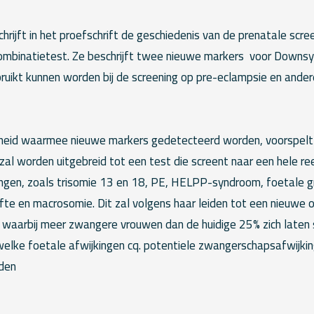
rijft in het proefschrift de geschiedenis van de prenatale scre
combinatietest. Ze beschrijft twee nieuwe markers
voor Downsy
bruikt kunnen worden bij de screening op pre-eclampsie en ander
lheid waarmee nieuwe markers gedetecteerd worden, voorspelt
zal worden uitgebreid tot een test die screent naar een hele re
gen, zoals trisomie 13 en 18, PE, HELPP-syndroom, foetale gro
fte en macrosomie. Dit zal volgens haar leiden tot een nieuwe 
, waarbij meer zwangere vrouwen dan de huidige 25% zich laten
welke foetale afwijkingen cq. potentiele zwangerschapsafwijki
den