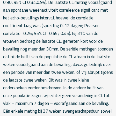
0.90; 95% CI 0.84;0.94). De laatste CL meting voorafgaand
aan spontane weeënactiviteit correleerde significant met
het echo-bevallings interval, hoewel de correlatie
coëfficient laag was (spreiding 0-12 dagen; Pearson
correlatie -0.26; 95% CI -0.45;-0.45). Bij 31% van de
vrouwen bedroeg de laatste CL, gemeten kort voor de
bevalling nog meer dan 30mm. De seriële metingen toonden
dat bij de helft van de populatie de CL afnam in de laatste
weken voorafgaand aan de bevalling, d.w.z. geleidelijk over
een periode van meer dan twee weken, of vrij abrupt tijdens
de laatste twee weken. Dit was in twee kleine
onderzoeken eerder beschreven. In de andere helft van
onze populatie zagen wij echter geen verandering in CL tot
vlak – maximum 7 dagen – voorafgaand aan de bevalling.
Eén enkele meting bij 37 weken zwangerschapsduur, zowel