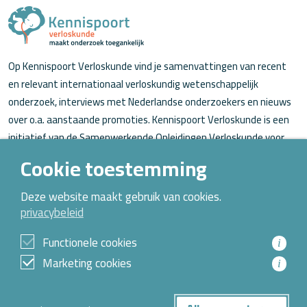
Op Kennispoort Verloskunde vind je samenvattingen van recent
en relevant internationaal verloskundig wetenschappelijk
onderzoek, interviews met Nederlandse onderzoekers en nieuws
over o.a. aanstaande promoties. Kennispoort Verloskunde is een
initiatief van de Samenwerkende Opleidingen Verloskunde voor
verloskundigen (in opleiding).
Cookie toestemming
Over Kennispoort Verloskunde
Deze website maakt gebruik van cookies.
privacybeleid
Contact
Archief
Functionele cookies
i
Marketing cookies
i
© 2026 Alle rechten voorbehouden