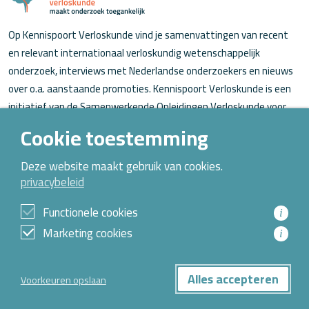
Op Kennispoort Verloskunde vind je samenvattingen van recent
en relevant internationaal verloskundig wetenschappelijk
onderzoek, interviews met Nederlandse onderzoekers en nieuws
over o.a. aanstaande promoties. Kennispoort Verloskunde is een
initiatief van de Samenwerkende Opleidingen Verloskunde voor
verloskundigen (in opleiding).
Cookie toestemming
Over Kennispoort Verloskunde
Deze website maakt gebruik van cookies.
privacybeleid
Contact
Archief
Functionele cookies
i
Marketing cookies
i
© 2026 Alle rechten voorbehouden
Alles accepteren
Voorkeuren opslaan
Privacybeleid