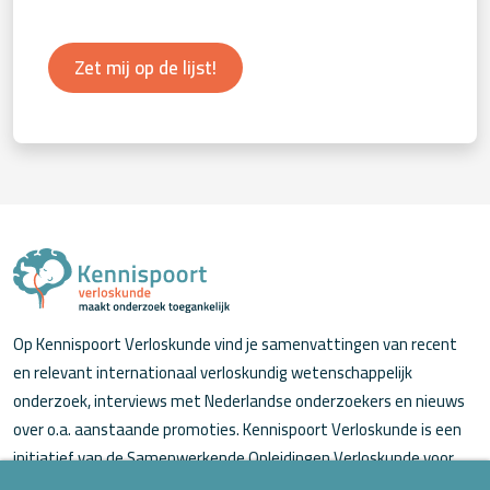
Zet mij op de lijst!
Op Kennispoort Verloskunde vind je samenvattingen van recent
en relevant internationaal verloskundig wetenschappelijk
onderzoek, interviews met Nederlandse onderzoekers en nieuws
over o.a. aanstaande promoties. Kennispoort Verloskunde is een
initiatief van de Samenwerkende Opleidingen Verloskunde voor
verloskundigen (in opleiding).