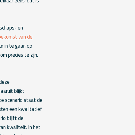
 elkaar eens: dat is
rschaps- en
oekomst van de
an in te gaan op
om precies te zijn.
 deze
aruit blijkt
ste scenario staat de
sten een kwalitatief
io blijft de
n kwaliteit. In het