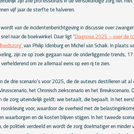
eindelijk zijn alle professionals in de verlsokundige zorg het met
nen vijf jaar de sterfte te halveren.
wordt van de incidentenberichtgeving in discussie over zwange
nel naar de boekwinkel. Daar ligt ‘
Diagnose 2025 – over de t
heidszorg’
van Philip Idenburg en Michel van Schaik. In plaats v
keling, zijn ze op zoek gegaan naar de onderliggende trends, 17 
n verhelderend om ze allemaal eens op een rij te zien.
n de drie scenario’s voor 2025, die de auteurs destilleren uit al
Virusscenario, het Chronisch ziekscenario en het Breukscenario. Da
 de zorg uiteindelijk geldt: wie betaalt, die bepaalt. In het eer
 rooskleurig voor, waardoor de overheid met de belastinginkom
ven waarborgen en de kosten blijven stijgen. In het tweede scenar
de politiek verdeeld en wordt de zorg doelmatiger en minder va