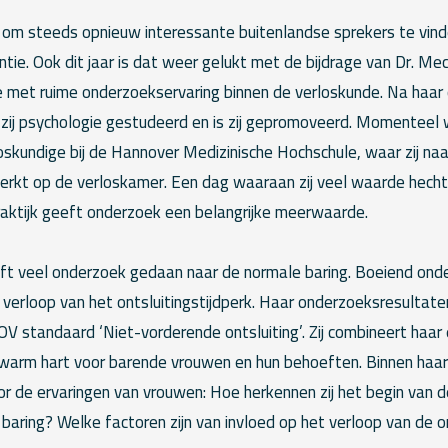
g om steeds opnieuw interessante buitenlandse sprekers te vind
tie. Ook dit jaar is dat weer gelukt met de bijdrage van Dr. Mec
e met ruime onderzoekservaring binnen de verloskunde. Na haar 
zij psychologie gestudeerd en is zij gepromoveerd. Momenteel w
oskundige bij de Hannover Medizinische Hochschule, waar zij na
rkt op de verloskamer. Een dag waaraan zij veel waarde hecht:
raktijk geeft onderzoek een belangrijke meerwaarde.
ft veel onderzoek gedaan naar de normale baring. Boeiend onde
 verloop van het ontsluitingstijdperk. Haar onderzoeksresultaten
OV standaard ‘Niet-vorderende ontsluiting’. Zij combineert haa
arm hart voor barende vrouwen en hun behoeften. Binnen haar 
r de ervaringen van vrouwen: Hoe herkennen zij het begin van 
de baring? Welke factoren zijn van invloed op het verloop van de o