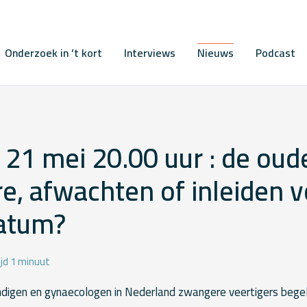
Onderzoek in ’t kort
Interviews
Nieuws
Podcast
21 mei 20.00 uur : de oud
, afwachten of inleiden v
atum?
ijd 1 minuut
ndigen en gynaecologen in Nederland zwangere veertigers begel