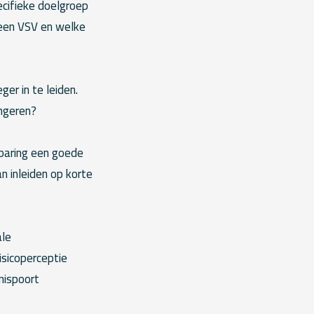
ecifieke doelgroep
een VSV en welke
er in te leiden.
angeren?
 baring een goede
n inleiden op korte
ale
isicoperceptie
nispoort