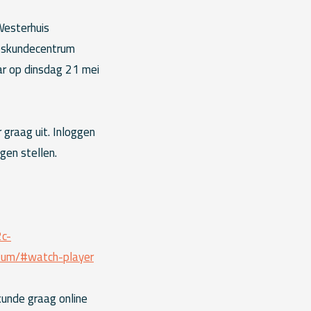
Westerhuis
loskundecentrum
ar op dinsdag 21 mei
 graag uit. Inloggen
gen stellen.
c-
tum/#watch-player
kunde graag online