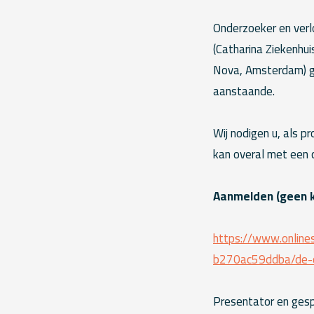
Onderzoeker en verl
(Catharina Ziekenhu
Nova, Amsterdam) ga
aanstaande.
Wij nodigen u, als p
kan overal met een c
Aanmelden (geen k
https://www.onlin
b270ac59ddba/de-o
Presentator en gesp