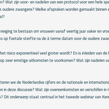
? Wat zijn voor- en nadelen van een protocol voor een hele sp
 de oudere zwangere? Welke afspraken worden gemaakt binnen 
al?
e neiging te bestaan om vrouwen vanaf veertig jaar vaker en vroeg
sico op foetale sterfte na de à terme datum voor de oudere zw
het risico exponentieel veel groter wordt? En is inleiden van de
 op zeer ernstige uitkomsten te voorkomen? Wat zijn nadelen va
teren we de Nederlandse cijfers en de nationale en internation
 in deze discussie? Wat zijn overeenkomsten en verschillen in r
s? Dit onderwerp staat centraal in het tweede webinar van Ken