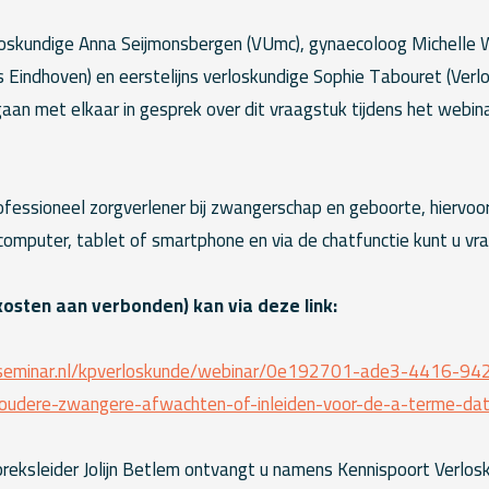
oskundige Anna Seijmonsbergen (VUmc), gynaecoloog Michelle 
is Eindhoven) en eerstelijns verloskundige Sophie Tabouret (Ver
an met elkaar in gesprek over dit vraagstuk tijdens het webin
rofessioneel zorgverlener bij zwangerschap en geboorte, hiervoor
omputer, tablet of smartphone en via de chatfunctie kunt u vra
osten aan verbonden) kan via deze link:
eseminar.nl/kpverloskunde/webinar/0e192701-ade3-4416-942
udere-zwangere-afwachten-of-inleiden-voor-de-a-terme-da
reksleider Jolijn Betlem ontvangt u namens Kennispoort Verlos