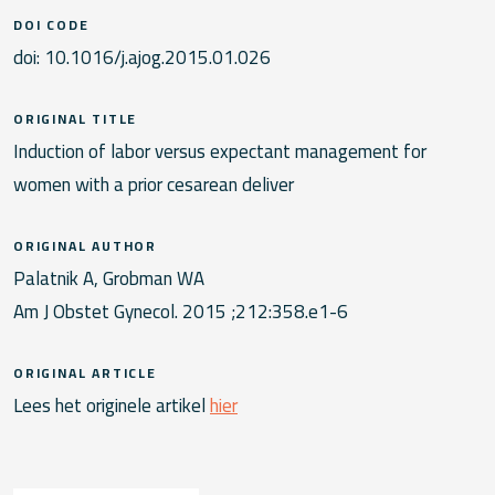
DOI CODE
doi: 10.1016/j.ajog.2015.01.026
ORIGINAL TITLE
Induction of labor versus expectant management for
women with a prior cesarean deliver
ORIGINAL AUTHOR
Palatnik A, Grobman WA
Am J Obstet Gynecol. 2015 ;212:358.e1-6
ORIGINAL ARTICLE
Lees het originele artikel
hier