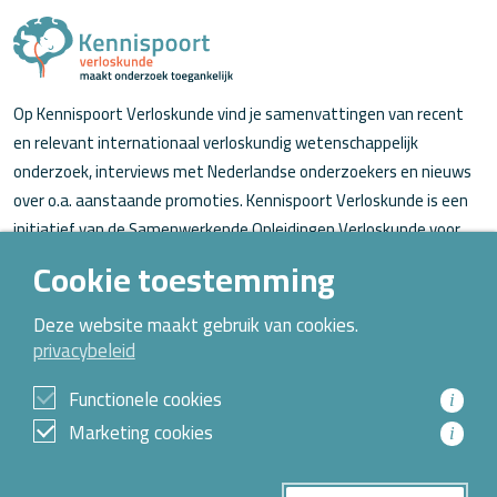
Op Kennispoort Verloskunde vind je samenvattingen van recent
en relevant internationaal verloskundig wetenschappelijk
onderzoek, interviews met Nederlandse onderzoekers en nieuws
over o.a. aanstaande promoties. Kennispoort Verloskunde is een
initiatief van de Samenwerkende Opleidingen Verloskunde voor
verloskundigen (in opleiding).
Cookie toestemming
Over Kennispoort Verloskunde
Deze website maakt gebruik van cookies.
privacybeleid
Contact
Archief
Functionele cookies
i
Marketing cookies
i
© 2026 Alle rechten voorbehouden