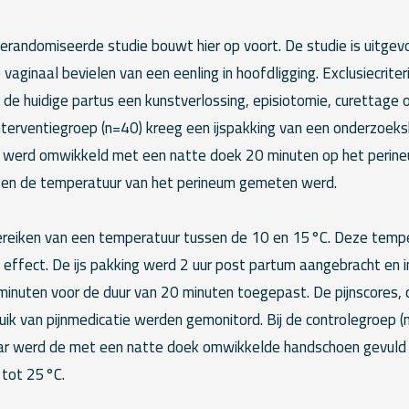
randomiseerde studie bouwt hier op voort. De studie is uitgevoe
vaginaal bevielen van een eenling in hoofdligging. Exclusiecrite
j de huidige partus een kunstverlossing, episiotomie, curettage
terventiegroep (n=40) kreeg een ijspakking van een onderzoe
ze werd omwikkeld met een natte doek 20 minuten op het perine
uten de temperatuur van het perineum gemeten werd.
ereiken van een temperatuur tussen de 10 en 15°C. Deze temp
 effect. De ijs pakking werd 2 uur post partum aangebracht en 
 minuten voor de duur van 20 minuten toegepast. De pijnscores,
ik van pijnmedicatie werden gemonitord. Bij de controlegroep 
maar werd de met een natte doek omwikkelde handschoen gevul
 tot 25°C.