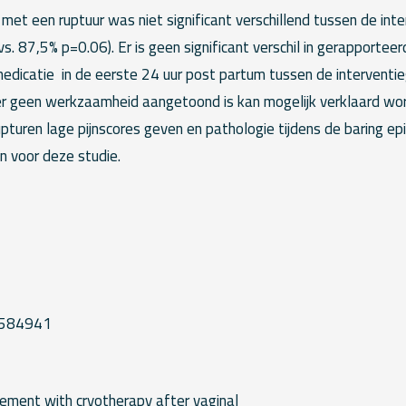
et een ruptuur was niet significant verschillend tussen de inte
s. 87,5% p=0.06). Er is geen significant verschil in gerapportee
medicatie in de eerste 24 uur post partum tussen de interventi
er geen werkzaamheid aangetoond is kan mogelijk verklaard word
pturen lage pijnscores geven en pathologie tijdens de baring ep
en voor deze studie.
1584941
ement with cryotherapy after vaginal