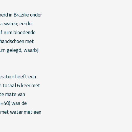
rd in Brazilië onder
ria waren; eerder
 of ruim bloedende
kshandschoen met
um gelegd, waarbij
eratuur heeft een
in totaal 6 keer met
 de mate van
(n=40) was de
d met water met een