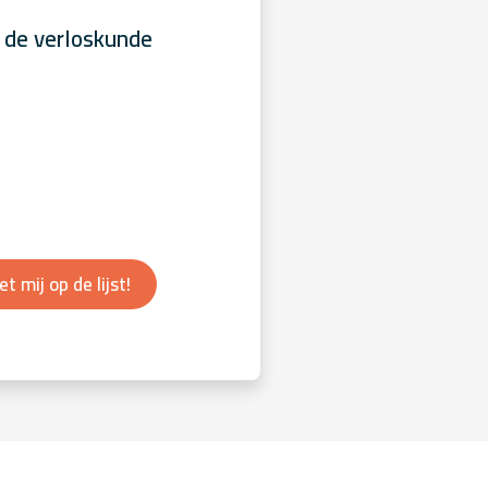
 de verloskunde
et mij op de lijst!