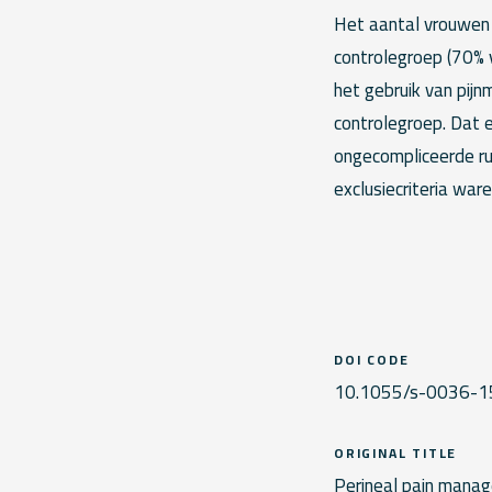
Het aantal vrouwen m
controlegroep (70% v
het gebruik van pijn
controlegroep. Dat 
ongecompliceerde ru
exclusiecriteria war
DOI CODE
10.1055/s-0036-
ORIGINAL TITLE
Perineal pain manag