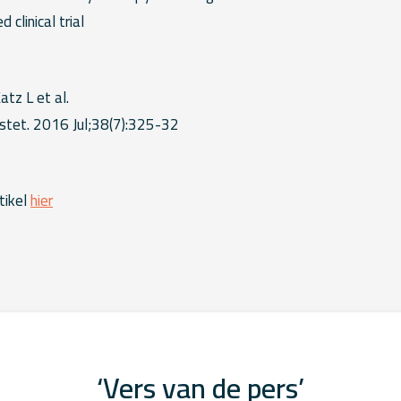
 clinical trial
atz L et al.
stet. 2016 Jul;38(7):325-32
tikel
hier
‘Vers van de pers’