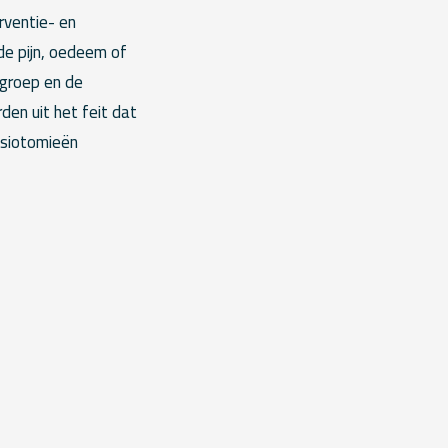
rventie- en
rde pijn, oedeem of
egroep en de
en uit het feit dat
isiotomieën