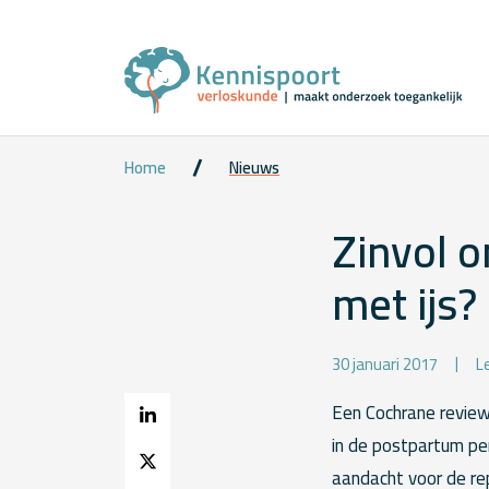
Home
Nieuws
Zinvol 
met ijs?
30 januari 2017
L
Een Cochrane review 
in de postpartum pe
aandacht voor de re