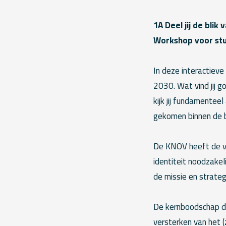
1A Deel jij de bli
Workshop voor st
In deze interactiev
2030. Wat vind jij g
kijk jij fundamente
gekomen binnen de b
De KNOV heeft de vi
identiteit noodzakel
de missie en strateg
De kernboodschap di
versterken van het 