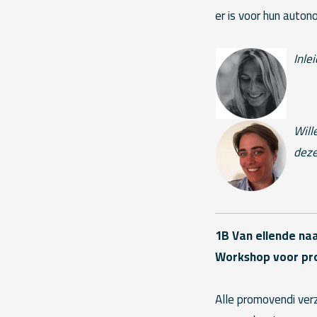
er is voor hun auton
Inle
Will
deze
1B Van ellende na
Workshop voor pr
Alle promovendi ver