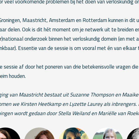
or veel voorkomende problemen bij het doen van verloskundig o
 Groningen, Maastricht, Amsterdam en Rotterdam kunnen in dit u
aar delen. Ook is dit hét moment om je netwerk uit te breiden e
er)nationaal onderzoek binnen het verloskundig domein (en met a
nkbaar). Essentie van de sessie is om vooral met én van elkaar t
e sessie af door het poneren van drie betekenisvolle vragen die
eim houden.
ing van Maastricht bestaat uit Suzanne Thompson en Maaike 
men we Kirsten Heetkamp en Lyzette Laurey als inbrengers. D
ngen wordt gedaan door Stella Weiland en Mariëlle van Roeke