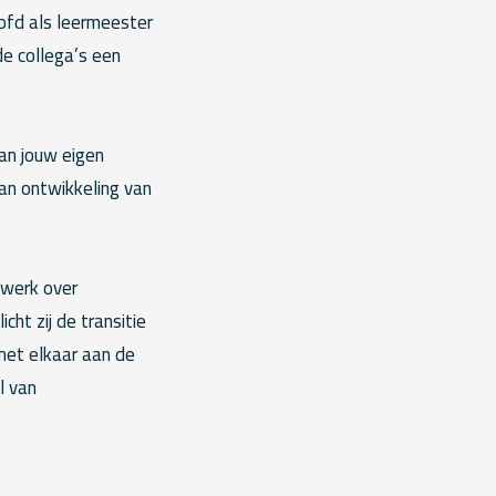
oofd als leermeester
de collega’s een
van jouw eigen
 van ontwikkeling van
 werk over
cht zij de transitie
met elkaar aan de
l van