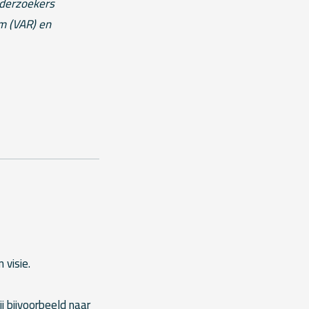
nderzoekers
m (VAR) en
 visie.
j bijvoorbeeld naar