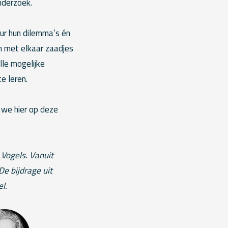
nderzoek.
ur hun dilemma’s én
n met elkaar zaadjes
lle mogelijke
e leren.
 we hier op deze
Vogels. Vanuit
e bijdrage uit
l.