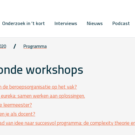
Onderzoek in ’t kort
Interviews
Nieuws
Podcast
2020
Programma
ronde workshops
van de beroepsorganisatie op het vak?
 eureka: samen werken aan oplossingen.
e leermeester?
n je als docent?
d van idee naar succesvol programma: de complexity theorie en 