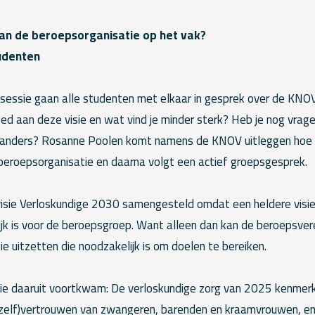
k van de beroepsorganisatie op het vak?
udenten
e sessie gaan alle studenten met elkaar in gesprek over de KNOV
oed aan deze visie en wat vind je minder sterk? Heb je nog vrage
el anders? Rosanne Poolen komt namens de KNOV uitleggen hoe d
eroepsorganisatie en daarna volgt een actief groepsgesprek.
sie Verloskundige 2030 samengesteld omdat een heldere visie
ijk is voor de beroepsgroep. Want alleen dan kan de beroepsver
ie uitzetten die noodzakelijk is om doelen te bereiken.
e daaruit voortkwam: De verloskundige zorg van 2025 kenmerkt
(zelf)vertrouwen van zwangeren, barenden en kraamvrouwen, en 