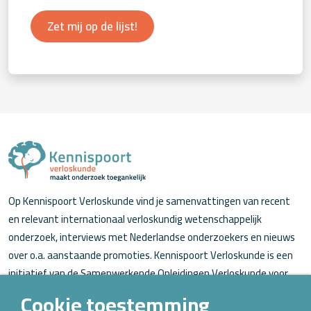
Zet mij op de lijst!
Op Kennispoort Verloskunde vind je samenvattingen van recent
en relevant internationaal verloskundig wetenschappelijk
onderzoek, interviews met Nederlandse onderzoekers en nieuws
over o.a. aanstaande promoties. Kennispoort Verloskunde is een
initiatief van de Samenwerkende Opleidingen Verloskunde voor
verloskundigen (in opleiding).
Cookie toestemming