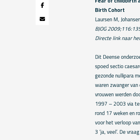
Fear of childbirth 
Birth Cohort
Laursen M, Johanse
BJOG 2009;116:1
Directe link naar he
Dit Deense onderzoe
spoed sectio caesar
gezonde nullipara 
waren zwanger van e
vrouwen werden doo
1997 – 2003 via te
rond 17 weken en ro
voor het verloop van 
3 ‘ja, veel’. De vraa