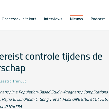
Onderzoek in ’t kort
Interviews
Nieuws
Podcast
reist controle tijdens de
rschap
Leestijd 1 minuut
nancy in a Population-Based Study -Pregnancy Complications
 Rejnö G, Lundholm C, Gong T et al. PLoS ONE 9(8): e104755. 
one.0104755