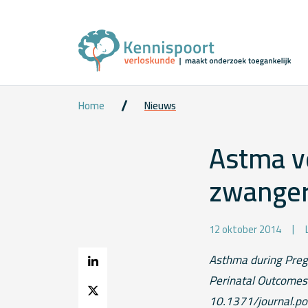
Home
Nieuws
Astma ve
zwange
12 oktober 2014
Asthma during Preg
Perinatal Outcomes.
10.1371/journal.p