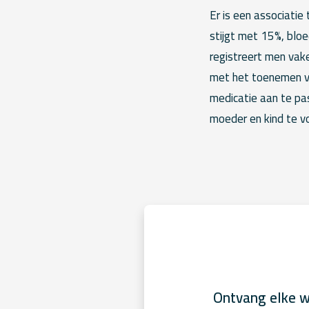
Er is een associati
stijgt met 15%, blo
registreert men vak
met het toenemen va
medicatie aan te pa
moeder en kind te v
Ontvang elke w