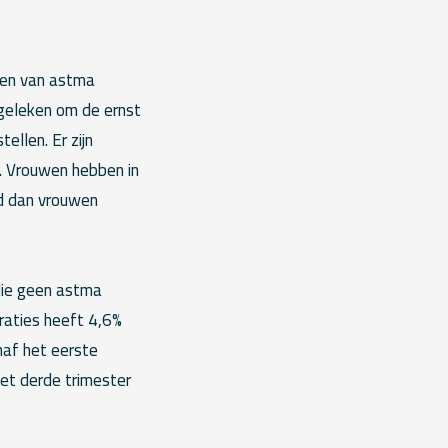
ten van astma
rgeleken om de ernst
ellen. Er zijn
. Vrouwen hebben in
id dan vrouwen
die geen astma
raties heeft 4,6%
naf het eerste
et derde trimester