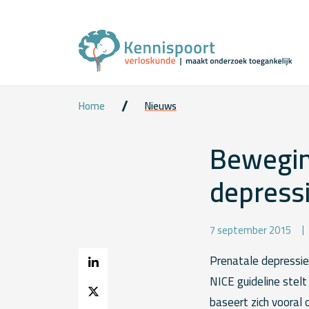
Home
Nieuws
Beweging
depress
7 september 2015
Prenatale depressie
NICE guideline stel
baseert zich vooral 