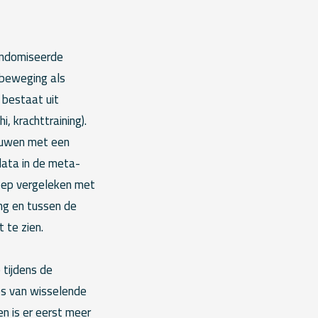
randomiseerde
 beweging als
 bestaat uit
, krachttraining).
rouwen met een
data in de meta-
groep vergeleken met
ng en tussen de
 te zien.
 tijdens de
es van wisselende
n is er eerst meer