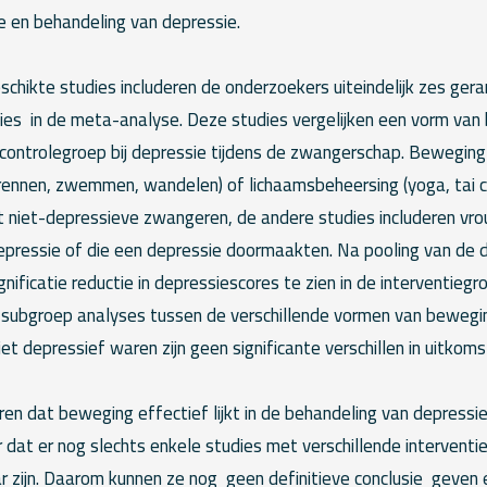
e en behandeling van depressie.
schikte studies includeren de onderzoekers uiteindelijk zes ge
ies in de meta-analyse. Deze studies vergelijken een vorm van
 controlegroep bij depressie tijdens de zwangerschap. Beweging
 rennen, zwemmen, wandelen) of lichaamsbeheersing (yoga, tai chi
rt niet-depressieve zwangeren, de andere studies includeren v
depressie of die een depressie doormaakten. Na pooling van de 
ignificatie reductie in depressiescores te zien in de interventie
n subgroep analyses tussen de verschillende vormen van bewegi
et depressief waren zijn geen significante verschillen in uitkomst
en dat beweging effectief lijkt in de behandeling van depressie
dat er nog slechts enkele studies met verschillende interventi
r zijn. Daarom kunnen ze nog geen definitieve conclusie geven e