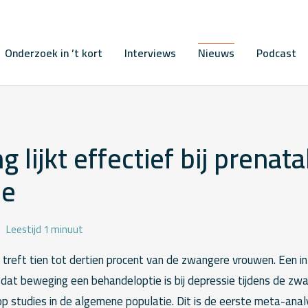
Onderzoek in ’t kort
Interviews
Nieuws
Podcast
 lijkt effectief bij prenata
ie
Leestijd 1 minuut
 treft tien tot dertien procent van de zwangere vrouwen. Een 
t dat beweging een behandeloptie is bij depressie tijdens de z
op studies in de algemene populatie. Dit is de eerste meta-anal