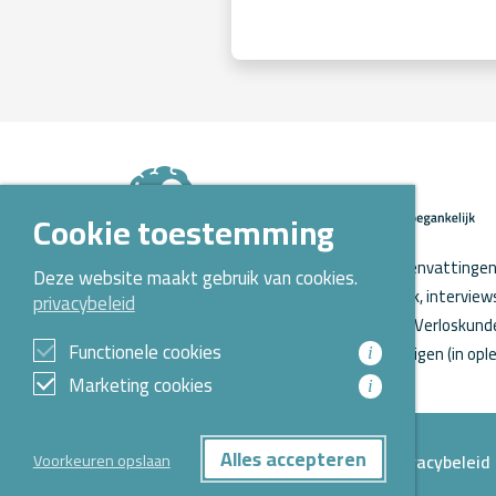
Cookie toestemming
Op Kennispoort Verloskunde vind je samenvattingen 
Deze website maakt gebruik van cookies.
verloskundig wetenschappelijk onderzoek, intervie
privacybeleid
o.a. aanstaande promoties. Kennispoort Verloskunde
Functionele cookies
Opleidingen Verloskunde voor verloskundigen (in ople
i
Marketing cookies
i
Alles accepteren
Privacybeleid
Voorkeuren opslaan
© 2026 Alle rechten voorbehouden