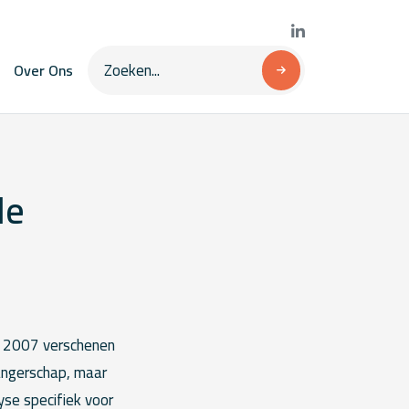
Over Ons
le
in 2007 verschenen
wangerschap, maar
yse specifiek voor