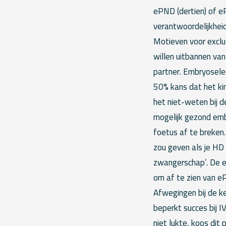
ePND (dertien) of e
verantwoordelijkhei
Motieven voor exclus
willen uitbannen van
partner. Embryoselec
50% kans dat het kin
het niet-weten bij d
mogelijk gezond emb
foetus af te breken.
zou geven als je HD 
zwangerschap’. De e
om af te zien van e
Afwegingen bij de k
beperkt succes bij 
niet lukte, koos dit