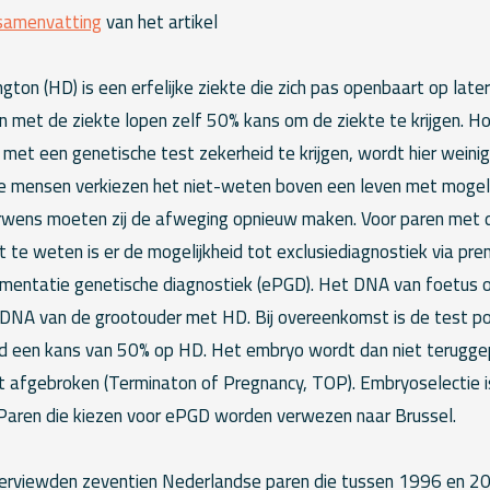
samenvatting
van het artikel
gton (HD) is een erfelijke ziekte die zich pas openbaart op later
n met de ziekte lopen zelf 50% kans om de ziekte te krijgen. H
met een genetische test zekerheid te krijgen, wordt hier weinig
mensen verkiezen het niet-weten boven een leven met mogelij
erwens moeten zij de afweging opnieuw maken. Voor paren met
 te weten is er de mogelijkheid tot exclusiediagnostiek via pre
ementatie genetische diagnostiek (ePGD). Het DNA van foetus 
DNA van de grootouder met HD. Bij overeenkomst is de test posi
d een kans van 50% op HD. Het embryo wordt dan niet terugge
afgebroken (Terminaton of Pregnancy, TOP). Embryoselectie i
 Paren die kiezen voor ePGD worden verwezen naar Brussel.
terviewden zeventien Nederlandse paren die tussen 1996 en 2