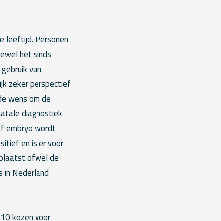
e leeftijd. Personen
oewel het sinds
 gebruik van
k zeker perspectief
 de wens om de
natale diagnostiek
of embryo wordt
tief en is er voor
plaatst ofwel de
s in Nederland
010 kozen voor