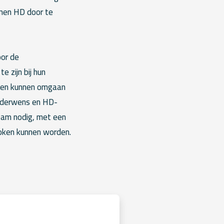
omen HD door te
oor de
 zijn bij hun
en en kunnen omgaan
inderwens en HD-
 team nodig, met een
roken kunnen worden.