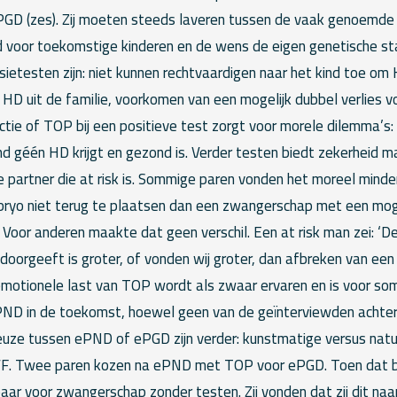
PGD (zes). Zij moeten steeds laveren tussen de vaak genoemde
d voor toekomstige kinderen en de wens de eigen genetische st
ietesten zijn: niet kunnen rechtvaardigen naar het kind toe om
 HD uit de familie, voorkomen van een mogelijk dubbel verlies 
tie of TOP bij een positieve test zorgt voor morele dilemma’s: 
d géén HD krijgt en gezond is. Verder testen biedt zekerheid ma
e partner die at risk is. Sommige paren vonden het moreel minde
ryo niet terug te plaatsen dan een zwangerschap met een mog
 Voor anderen maakte dat geen verschil. Een at risk man zei: ‘De l
doorgeeft is groter, of vonden wij groter, dan afbreken van ee
motionele last van TOP wordt als zwaar ervaren en is voor s
PND in de toekomst, hoewel geen van de geïnterviewden achtera
euze tussen ePND of ePGD zijn verder: kunstmatige versus natuu
IVF. Twee paren kozen na ePND met TOP voor ePGD. Toen dat bi
 paar voor zwangerschap zonder testen. Zij vonden dat zij dit na