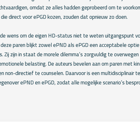
echtvaardigen, omdat ze alles hadden geprobeerd om te voork
n die direct voor ePGD kozen, zouden dat opnieuw zo doen.
 de wens om de eigen HD-status niet te weten uitgangspunt v
 deze paren blijkt zowel ePND als ePGD een acceptabele optie te
s. Zij zijn in staat de morele dilemma’s zorgvuldig te overweg
 emotionele belasting. De auteurs bevelen aan om paren met k
ig en non-directief te counselen. Daarvoor is een multidisciplinair
tegenover ePND en ePGD, zodat alle mogelijke scenario’s besp