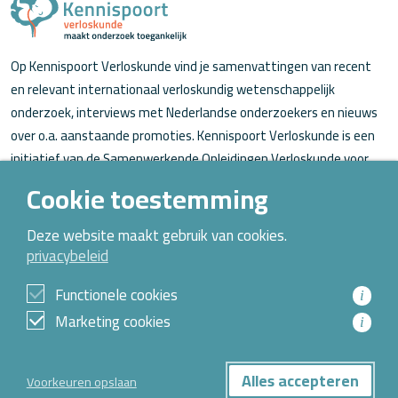
Op Kennispoort Verloskunde vind je samenvattingen van recent
en relevant internationaal verloskundig wetenschappelijk
onderzoek, interviews met Nederlandse onderzoekers en nieuws
over o.a. aanstaande promoties. Kennispoort Verloskunde is een
initiatief van de Samenwerkende Opleidingen Verloskunde voor
verloskundigen (in opleiding).
Cookie toestemming
Over Kennispoort Verloskunde
Deze website maakt gebruik van cookies.
privacybeleid
Contact
Archief
Functionele cookies
i
Marketing cookies
i
© 2026 Alle rechten voorbehouden
Alles accepteren
Voorkeuren opslaan
Privacybeleid