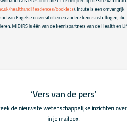
 downloaden als PDF-brochure of te bekijken op de site van Intut
ac.uk/healthandlifesciences/booklets
). Intute is een omvangrijk
d van Engelse universiteiten en andere kennisinstellingen, die 
uleren. MIDIRS is één van de kennispartners van de Health en Li
‘Vers van de pers’
eek de nieuwste wetenschappelijke inzichten over
in je mailbox.