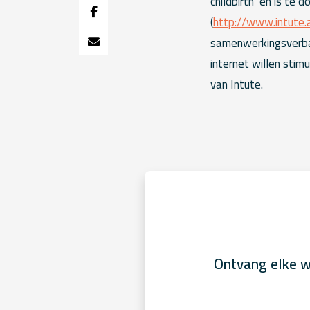
childbirth’ en is te
(
http://www.intute.
samenwerkingsverban
internet willen stim
van Intute.
Ontvang elke w