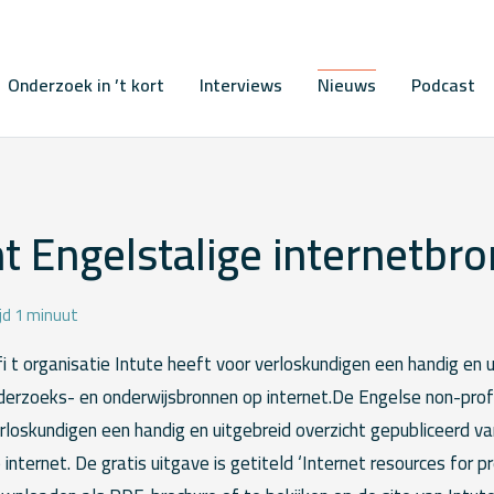
Onderzoek in ’t kort
Interviews
Nieuws
Podcast
t Engelstalige internetbr
jd 1 minuut
 t organisatie Intute heeft voor verloskundigen een handig en u
derzoeks- en onderwijsbronnen op internet.De Engelse non-profi
erloskundigen een handig en uitgebreid overzicht gepubliceerd v
internet. De gratis uitgave is getiteld ‘Internet resources for 