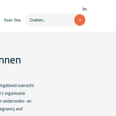
Over Ons
onnen
itgebreid overzicht
 t organisatie
an onderzoeks- en
pregnancy and