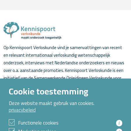
Op Kennispoort Verloskunde vind je samenvattingen van recent
en relevant internationaal verloskundig wetenschappelijk
onderzoek, interviews met Nederlandse onderzoekers en nieuws
over o.a. aanstaande promoties. Kennispoort Verloskunde is een
initiatief van de Samenwerkende Opleidingen Verloskunde voor
verloskundigen (in opleiding).
Cookie toestemming
Over Kennispoort Verloskunde
Deze website maakt gebruik van cookies.
privacybeleid
Contact
Archief
Functionele cookies
i