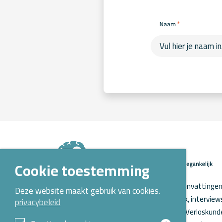
*
Naam
Cookie toestemming
Op Kennispoort Verloskunde vind je samenvattingen 
Deze website maakt gebruik van cookies.
verloskundig wetenschappelijk onderzoek, intervie
privacybeleid
o.a. aanstaande promoties. Kennispoort Verloskunde