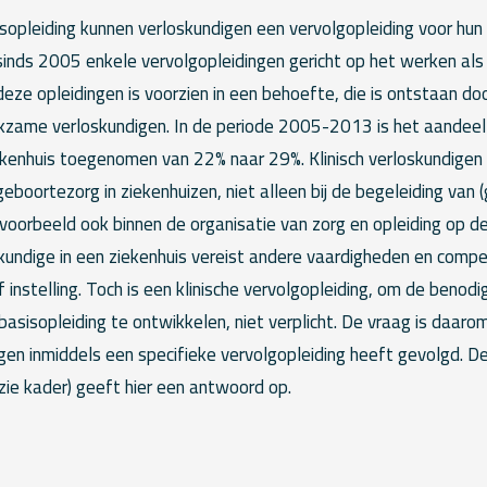
isopleiding kunnen verloskundigen een vervolgopleiding voor hun
r sinds 2005 enkele vervolgopleidingen gericht op het werken als 
deze opleidingen is voorzien in een behoefte, die is ontstaan 
rkzame verloskundigen. In de periode 2005-2013 is het aandeel
kenhuis toegenomen van 22% naar 29%. Klinisch verloskundigen
 geboortezorg in ziekenhuizen, niet alleen bij de begeleiding van
jvoorbeeld ook binnen de organisatie van zorg en opleiding op d
kundige in een ziekenhuis vereist andere vaardigheden en compe
of instelling. Toch is een klinische vervolgopleiding, om de benod
asisopleiding te ontwikkelen, niet verplicht. De vraag is daaro
igen inmiddels een specifieke vervolgopleiding heeft gevolgd. D
zie kader) geeft hier een antwoord op.