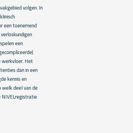
 vakgebied volgen. In
klinisch
door een toenemend
 verloskundigen
 spelen een
 (gecompliceerde)
e werkvloer. Het
tenties dan in een
igde kennis en
m welk deel van de
e NIVELregistratie