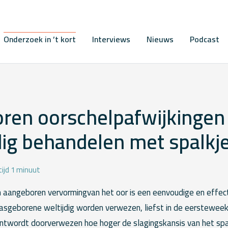
Onderzoek in ’t kort
Interviews
Nieuws
Podcast
ren oorschelpafwijkingen
ig behandelen met spalkj
ijd 1 minuut
 aangeboren vervormingvan het oor is een eenvoudige en effect
sgeborene weltijdig worden verwezen, liefst in de eersteweek
ntwordt doorverwezen hoe hoger de slagingskansis van het spa