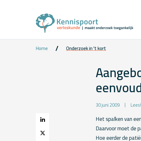
Home
Onderzoek in 't kort
Aangebo
eenvoud
30 juni 2009
Leest
Het spalken van een
Daarvoor moet de pa
Hoe eerder de patië