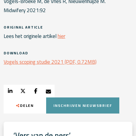
Vogels-Broeke M, de Vries R, Nieuwenhuijze M.
Midwifery 2021:92
ORIGINAL ARTICLE
Lees het originele artikel
hier
DOWNLOAD
Vogels scoping studie 2021 (PDF, 0.72MB)
DELEN
INSCHRIJVEN NIEUWSBRIEF
‘Vers van de pers’