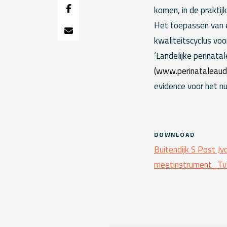
komen, in de praktij
Het toepassen van e
kwaliteitscyclus vo
‘Landelijke perinata
(
www.perinataleaudi
evidence voor het n
DOWNLOAD
Buitendijk S Post J
meetinstrument_Tv