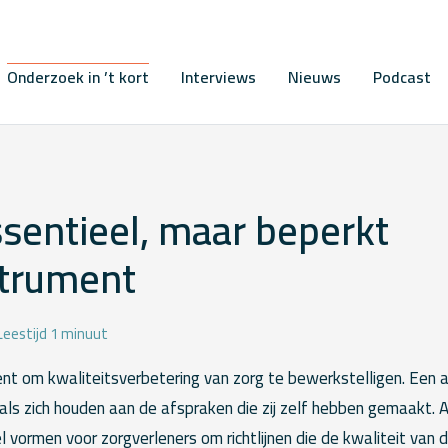
Onderzoek in ’t kort
Interviews
Nieuws
Podcast
ssentieel, maar beperkt
trument
Leestijd 1 minuut
ent om kwaliteitsverbetering van zorg te bewerkstelligen. Een a
als zich houden aan de afspraken die zij zelf hebben gemaakt. 
l vormen voor zorgverleners om richtlijnen die de kwaliteit van