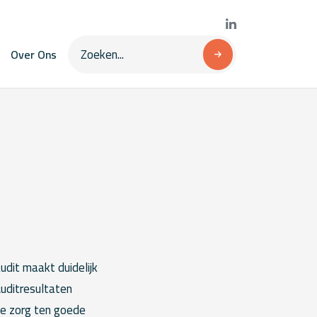
Over Ons
udit maakt duidelijk
Auditresultaten
 de zorg ten goede