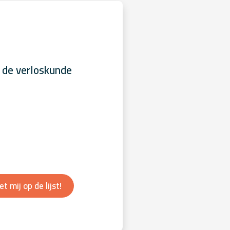
 de verloskunde
et mij op de lijst!