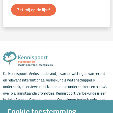
Zet mij op de lijst!
Op Kennispoort Verloskunde vind je samenvattingen van recent
en relevant internationaal verloskundig wetenschappelijk
onderzoek, interviews met Nederlandse onderzoekers en nieuws
over o.a. aanstaande promoties. Kennispoort Verloskunde is een
initiatief van de Samenwerkende Opleidingen Verloskunde voor
verloskundigen (in opleiding).
Cookie toestemming