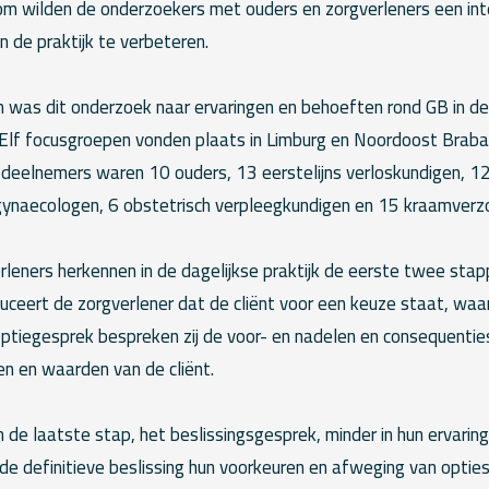
m wilden de onderzoekers met ouders en zorgverleners een int
 de praktijk te verbeteren.
n was dit onderzoek naar ervaringen en behoeften rond GB in de
 Elf focusgroepen vonden plaats in Limburg en Noordoost Braba
eelnemers waren 10 ouders, 13 eerstelijns verloskundigen, 12
gynaecologen, 6 obstetrisch verpleegkundigen en 15 kraamverz
leners herkennen in de dagelijkse praktijk de eerste twee stapp
uceert de zorgverlener dat de cliënt voor een keuze staat, waa
t optiegesprek bespreken zij de voor- en nadelen en consequentie
en en waarden van de cliënt.
de laatste stap, het beslissingsgesprek, minder in hun ervaringe
de definitieve beslissing hun voorkeuren en afweging van optie