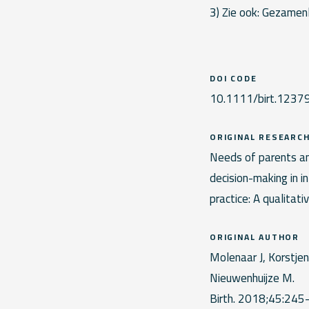
3) Zie ook: Gezamenl
DOI CODE
10.1111/birt.1237
ORIGINAL RESEARC
Needs of parents an
decision-making in i
practice: A qualitati
ORIGINAL AUTHOR
Molenaar J, Korstjen
Nieuwenhuijze M.
Birth. 2018;45:245