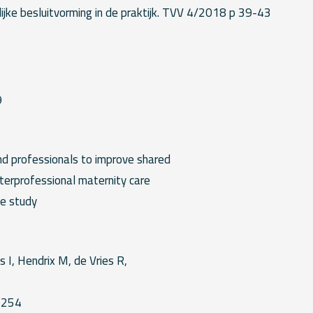
ijke besluitvorming in de praktijk. TVV 4/2018 p 39-43
9
H
d professionals to improve shared
nterprofessional maternity care
ve study
s I, Hendrix M, de Vries R,
-254