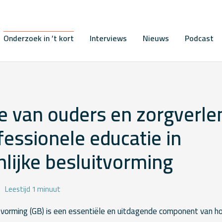
Onderzoek in ’t kort
Interviews
Nieuws
Podcast
e van ouders en zorgverle
fessionele educatie in
lijke besluitvorming
Leestijd 1 minuut
tvorming (GB) is een essentiële en uitdagende component van 