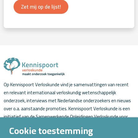
Zet mij op de lijst!
Op Kennispoort Verloskunde vind je samenvattingen van recent
en relevant internationaal verloskundig wetenschappelijk
onderzoek, interviews met Nederlandse onderzoekers en nieuws
over o.a. aanstaande promoties. Kennispoort Verloskunde is een
initiatief van de Samenwerkende Opleidingen Verloskunde voor
verloskundigen (in opleiding).
Cookie toestemming