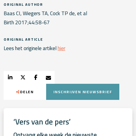
ORIGINAL AUTHOR
Baas CI, Wiegers TA, Cock TP de, et al
Birth 2017;44:58-67
ORIGINAL ARTICLE
Lees het originele artikel
hier
DELEN
INSCHRIJVEN NIEUWSBRIEF
‘Vers van de pers’
Ontvang elke week de nieuwste