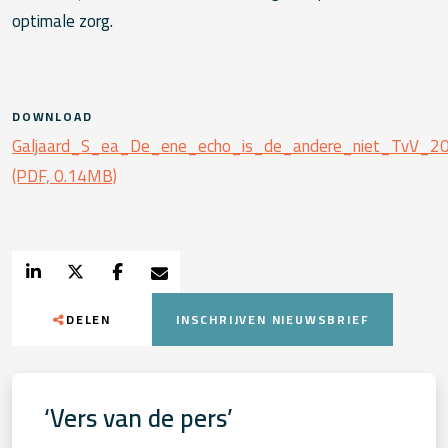
optimale zorg.
DOWNLOAD
Galjaard_S_ea_De_ene_echo_is_de_andere_niet_TvV_2
(PDF, 0.14MB)
DELEN
INSCHRIJVEN NIEUWSBRIEF
‘Vers van de pers’