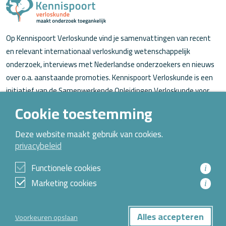
Op Kennispoort Verloskunde vind je samenvattingen van recent
en relevant internationaal verloskundig wetenschappelijk
onderzoek, interviews met Nederlandse onderzoekers en nieuws
over o.a. aanstaande promoties. Kennispoort Verloskunde is een
initiatief van de Samenwerkende Opleidingen Verloskunde voor
verloskundigen (in opleiding).
Cookie toestemming
Over Kennispoort Verloskunde
Deze website maakt gebruik van cookies.
privacybeleid
Contact
Archief
Functionele cookies
i
Marketing cookies
i
© 2026 Alle rechten voorbehouden
Alles accepteren
Voorkeuren opslaan
Privacybeleid