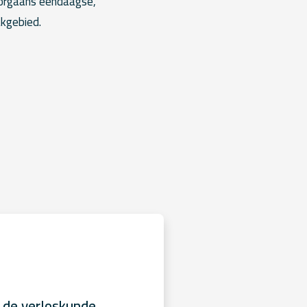
oorgaans ééndaagse,
akgebied.
 de verloskunde