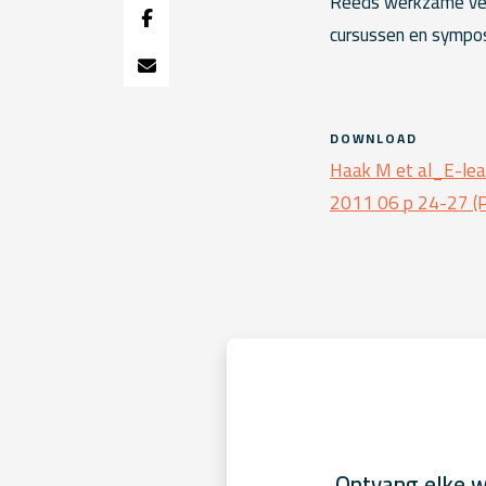
Reeds werkzame ver
cursussen en sympos
DOWNLOAD
Haak M et al_E-lea
2011 06 p 24-27 (
Ontvang elke w