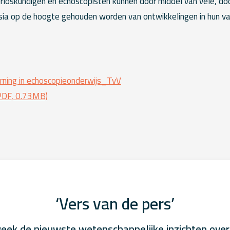
loskundigen en echoscopisten kunnen door middel van vele, d
ia op de hoogte gehouden worden van ontwikkelingen in hun v
rning in echoscopieonderwijs_TvV
PDF, 0.73MB)
‘Vers van de pers’
eek de nieuwste wetenschappelijke inzichten over