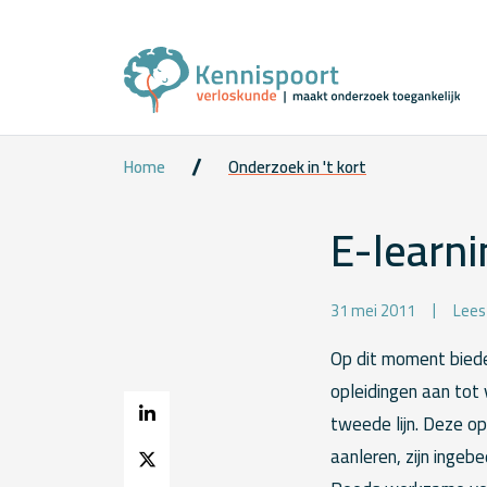
Home
Onderzoek in 't kort
E-learni
31 mei 2011
Lees
Op dit moment biede
opleidingen aan tot
tweede lijn. Deze op
aanleren, zijn ingeb