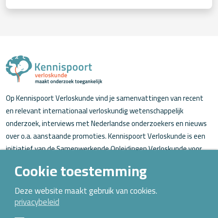
Op Kennispoort Verloskunde vind je samenvattingen van recent
en relevant internationaal verloskundig wetenschappelijk
onderzoek, interviews met Nederlandse onderzoekers en nieuws
over o.a. aanstaande promoties. Kennispoort Verloskunde is een
initiatief van de Samenwerkende Opleidingen Verloskunde voor
verloskundigen (in opleiding).
Cookie toestemming
Over Kennispoort Verloskunde
Deze website maakt gebruik van cookies.
privacybeleid
Contact
Archief