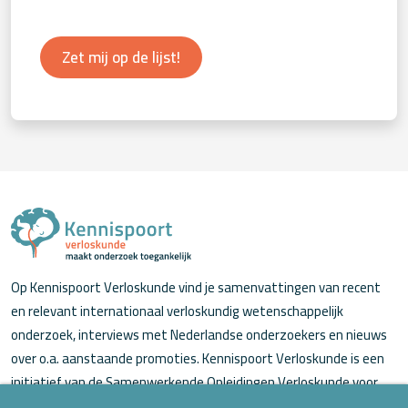
Zet mij op de lijst!
Op Kennispoort Verloskunde vind je samenvattingen van recent
en relevant internationaal verloskundig wetenschappelijk
onderzoek, interviews met Nederlandse onderzoekers en nieuws
over o.a. aanstaande promoties. Kennispoort Verloskunde is een
initiatief van de Samenwerkende Opleidingen Verloskunde voor
verloskundigen (in opleiding).