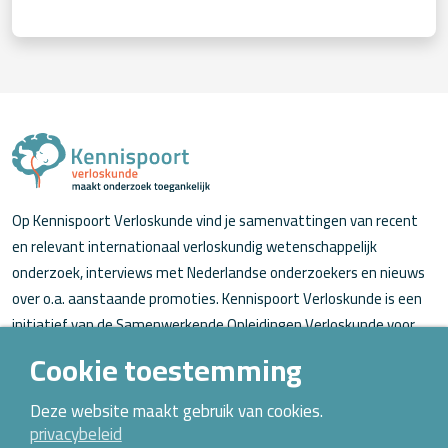
Op Kennispoort Verloskunde vind je samenvattingen van recent
en relevant internationaal verloskundig wetenschappelijk
onderzoek, interviews met Nederlandse onderzoekers en nieuws
over o.a. aanstaande promoties. Kennispoort Verloskunde is een
initiatief van de Samenwerkende Opleidingen Verloskunde voor
verloskundigen (in opleiding).
Cookie toestemming
Over Kennispoort Verloskunde
Deze website maakt gebruik van cookies.
privacybeleid
Contact