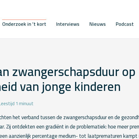
Onderzoek in ’t kort
Interviews
Nieuws
Podcast
van zwangerschapsduur op
eid van jonge kinderen
Leestijd 1 minuut
ochten het verband tussen de zwangerschapsduur en de gezondh
 jaar. Zij ontdekten een gradiënt in de problematiek: hoe meer pre
een aanzienlijk percentage medium- tot laatprematuren kampt in