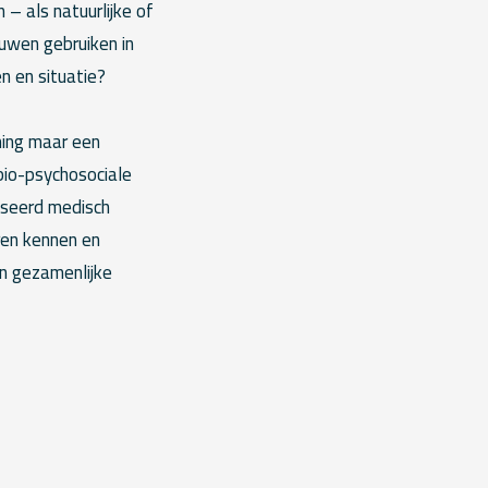
 – als natuurlijke of
uwen gebruiken in
n en situatie?
ming maar een
bio-psychosociale
diseerd medisch
ren kennen en
an gezamenlijke