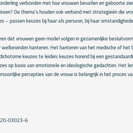
n onderling verbonden met hoe vrouwen bevallen en geboorte zien
ssen? De thema’s houden ook verband met strategieën die vro
s – passen keuzes bij haar als persoon, bij haar omstandighede
ren dat vrouwen geen model volgen in gezamenlijke besluitvor
or welbevinden hanteren. Het hanteren van het medische of het 
t dichotome keuzes te leiden: keuzes horend bij een gestandaar
es op basis van emotionele en ideologische gedachten. Het le
soonlijke percepties van de vrouw is belangrijk in het proces v
020-03023-6