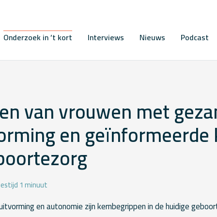
Onderzoek in ’t kort
Interviews
Nieuws
Podcast
gen van vrouwen met geza
vorming en geïnformeerde
boortezorg
estijd 1 minuut
uitvorming en autonomie zijn kernbegrippen in de huidige geboor