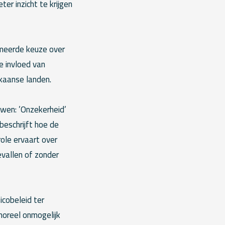
er inzicht te krijgen
rmeerde keuze over
de invloed van
kaanse landen.
uwen: ’Onzekerheid’
beschrijft hoe de
ole ervaart over
evallen of zonder
icobeleid ter
 moreel onmogelijk