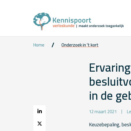
Home
Onderzoek in 't kort
Ervarin
besluit
in de ge
12 maart 2021
Le
Keuzebepaling, besl