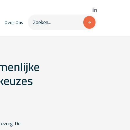
Over Ons
menlijke
 keuzes
tezorg. De