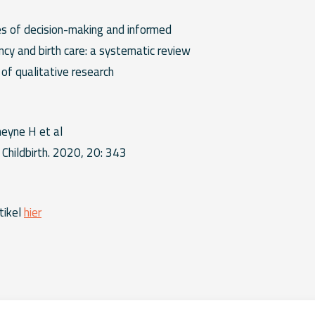
H
s of decision-making and informed
cy and birth care: a systematic review
of qualitative research
heyne H et al
hildbirth. 2020, 20: 343
tikel
hier