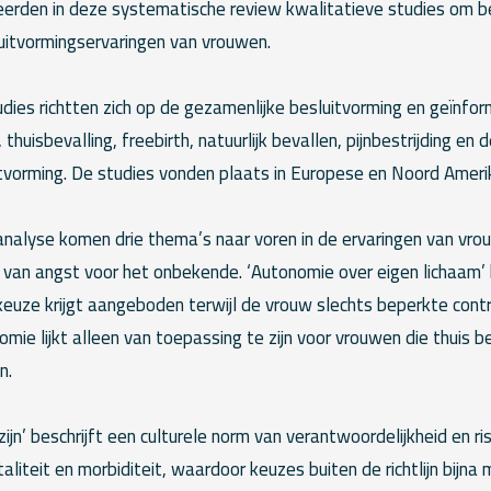
erden in deze systematische review kwalitatieve studies om bet
luitvormingservaringen van vrouwen.
udies richtten zich op de gezamenlijke besluitvorming en geïnfo
 thuisbevalling, freebirth, natuurlijk bevallen, pijnbestrijding en 
itvorming. De studies vonden plaats in Europese en Noord Ameri
analyse komen drie thema’s naar voren in de ervaringen van vro
 van angst voor het onbekende. ‘Autonomie over eigen lichaam’ 
keuze krijgt aangeboden terwijl de vrouw slechts beperkte contr
omie lijkt alleen van toepassing te zijn voor vrouwen die thuis b
n.
jn’ beschrijft een culturele norm van verantwoordelijkheid en ris
liteit en morbiditeit, waardoor keuzes buiten de richtlijn bijna