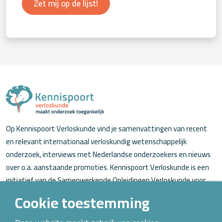
Zet mij op de lijst!
Op Kennispoort Verloskunde vind je samenvattingen van recent
en relevant internationaal verloskundig wetenschappelijk
onderzoek, interviews met Nederlandse onderzoekers en nieuws
over o.a. aanstaande promoties. Kennispoort Verloskunde is een
initiatief van de Samenwerkende Opleidingen Verloskunde voor
verloskundigen (in opleiding).
Cookie toestemming