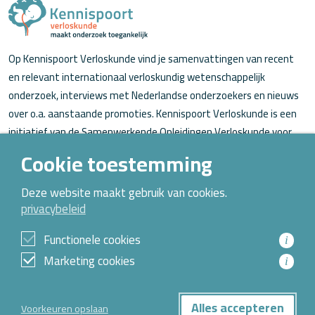
Op Kennispoort Verloskunde vind je samenvattingen van recent
en relevant internationaal verloskundig wetenschappelijk
onderzoek, interviews met Nederlandse onderzoekers en nieuws
over o.a. aanstaande promoties. Kennispoort Verloskunde is een
initiatief van de Samenwerkende Opleidingen Verloskunde voor
verloskundigen (in opleiding).
Cookie toestemming
Over Kennispoort Verloskunde
Deze website maakt gebruik van cookies.
privacybeleid
Contact
Archief
Functionele cookies
i
Marketing cookies
i
© 2026 Alle rechten voorbehouden
Alles accepteren
Voorkeuren opslaan
Privacybeleid