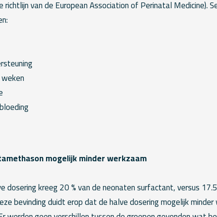
 richtlijn van de European Association of Perinatal Medicine). S
n:
rsteuning
6 weken
e
 bloeding
etamethason mogelijk minder werkzaam
ve dosering kreeg 20 % van de neonaten surfactant, versus 17.
Deze bevinding duidt erop dat de halve dosering mogelijk minde
Er werden geen verschillen tussen de groepen gevonden wat be