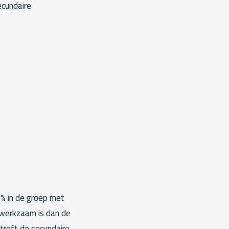
ecundaire
5% in de groep met
r werkzaam is dan de
treft de secundaire