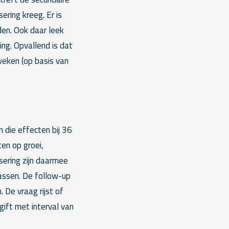
ring kreeg. Er is
den. Ook daar leek
ing. Opvallend is dat
weken (op basis van
n die effecten bij 36
ten op groei,
sering zijn daarmee
passen. De follow-up
. De vraag rijst of
ift met interval van