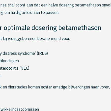
ranse trial toont aan dat een halve dosering betamethason onv
ing om huidig beleid aan te passen.
r optimale dosering betamethason
 bij vroeggeborenen beschermend voor:
ry distress syndrome’ (IRDS)
e bloedingen
terocolitis (NEC)
e
k en dierstudies komen echter ernstige bijwerkingen naar voren
twikkelingsstoornissen