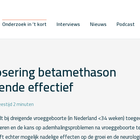
Onderzoek in ’t kort
Interviews
Nieuws
Podcast
osering betamethason
ende effectief
eestijd 2 minuten
 bij dreigende vroeggeboorte (in Nederland <34 weken) toege
rderen en de kans op ademhalingsproblemen na vroeggeboorte te
ft echter mogelijk nadelige effecten op de groei en de neurolog