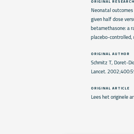
ORIGINAL RESEARC
Neonatal outcomes f
given half dose vers
betamethasone: a ra
placebo-controlled, n
ORIGINAL AUTHOR
Schmitz T, Doret-Dio
Lancet. 2002;400:
ORIGINAL ARTICLE
Lees het originele ar