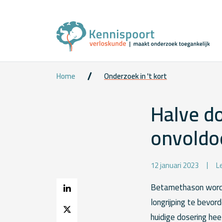
Home
Onderzoek in 't kort
Halve d
onvoldo
12 januari 2023
L
Betamethason wordt
longrijping te bevo
huidige dosering hee