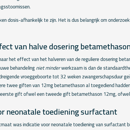
gsstoornissen.
jken dosis-afhankelijk te zijn. Het is dus belangrijk om onderzoe
effect van halve dosering betamethaso
 naar het effect van het halveren van de reguliere dosering bet
ieuwe behandeling
niet minder
werkzaam is dan de standaardthe
reigende vroeggeboorte tot 32 weken zwangerschapsduur geïn
iere twee giften van 12mg betamethason al toegediend hadden 
 eerste gift ofwel een tweede gift betamethason 12mg, ofwel
or neonatale toediening surfactant
tmaat was indicatie voor neonatale toediening van surfactant b