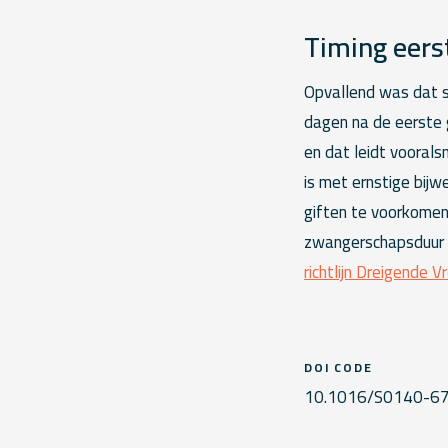
Timing eers
Opvallend was dat 
dagen na de eerste g
en dat leidt vooral
is met ernstige bijw
giften te voorkome
zwangerschapsduur d
richtlijn Dreigende 
DOI CODE
10.1016/S0140-67