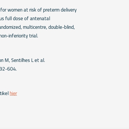
H
or women at risk of preterm delivery
us full dose of antenatal
ndomized, multicentre, double-blind,
on-inferiority trial.
n M, Sentilhes L et al.
592-604.
tikel
hier