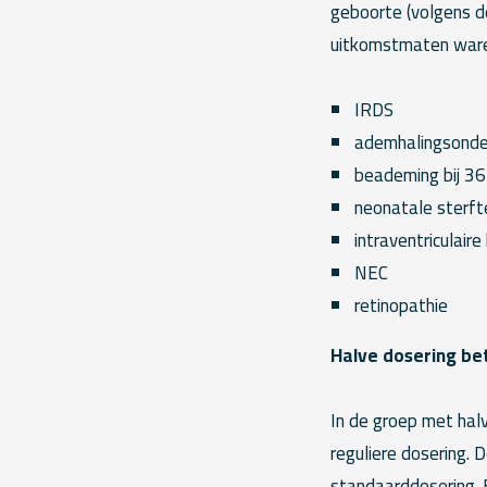
geboorte (volgens de
uitkomstmaten ware
IRDS
ademhalingsonde
beademing bij 3
neonatale sterft
intraventriculaire
NEC
retinopathie
Halve dosering b
In de groep met hal
reguliere dosering. 
standaarddosering. 