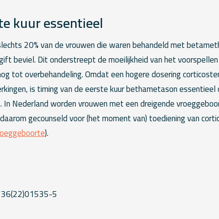
te kuur essentieel
slechts 20% van de vrouwen die waren behandeld met betamet
ift beviel. Dit onderstreept de moeilijkheid van het voorspell
snog tot overbehandeling. Omdat een hogere dosering corticoste
erkingen, is timing van de eerste kuur bethametason essentieel
n. In Nederland worden vrouwen met een dreigende vroeggeboo
aarom gecounseld voor (het moment van) toediening van cortic
Vroeggeboorte
).
36(22)01535-5