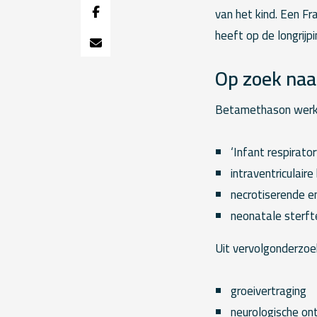
van het kind. Een F
heeft op de longrijp
Op zoek naa
Betamethason werkt
‘Infant respirato
intraventriculair
necrotiserende en
neonatale sterft
Uit vervolgonderzoe
groeivertraging
neurologische on