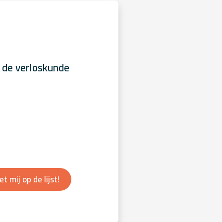
 de verloskunde
et mij op de lijst!