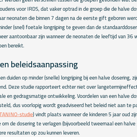
udens voor IRDS, dat vaker optrad in de groep die de halve dose
aar neonaten die binnen 7 dagen na de eerste gift geboren wer
inder (snel) foetale longrijping te geven dan de standaarddoser
 meer aantoonbaar zijn wanneer de neonaten de leeftijd van 36 
en bereikt.
een beleidsaanpassing
duiden op minder (snelle) longrijping bij een halve dosering, zij
end. Deze studie rapporteert echter niet over langetermijneffec
ale en gedragsmatige ontwikkeling. Voordelen van een halve do
steld, dus voorlopig wordt geadviseerd het beleid niet aan te 
TANINO-studie
) vindt plaats wanneer de kinderen 5 jaar oud zijn
om de dosering te verlagen (bijvoorbeeld tweemaal een halve g
ere resultaten op zou kunnen leveren.