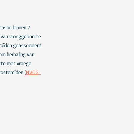
hason binnen 7
en van vroeggeboorte
roïden geassocieerd
 om herhaling van
rte met vroege
osteroïden (
NVOG-