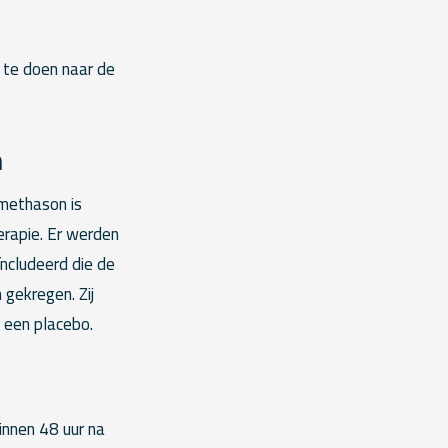
k te doen naar de
n
amethason is
rapie. Er werden
cludeerd die de
gekregen. Zij
 een placebo.
innen 48 uur na