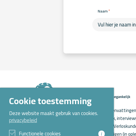
*
Naam
Cookie toestemming
Op Kennispoort Verloskunde vind je samenvattingen 
Deze website maakt gebruik van cookies.
verloskundig wetenschappelijk onderzoek, intervie
privacybeleid
o.a. aanstaande promoties. Kennispoort Verloskunde
Functionele cookies
Opleidingen Verloskunde voor verloskundigen (in ople
i