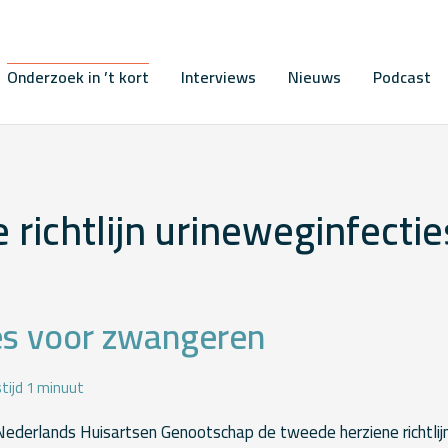
Onderzoek in ’t kort
Interviews
Nieuws
Podcast
 richtlijn urineweginfecti
es voor zwangeren
tijd 1 minuut
Nederlands Huisartsen Genootschap de tweede herziene richtlij