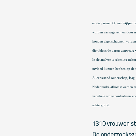
en de partner. Op een vijfpunt
worden aangegeven, en door m
konden eigenschappen worden 
die tijdens de partus aanwezig
In de analyse is rekening geho
invloed kunnen hebben op de 
Alleenstaand ouderschap, laag 
Nederlandse afkomst werden s
variabele om te controleren vo
achtergrond.
1310 vrouwen stu
De onderzoeksgro