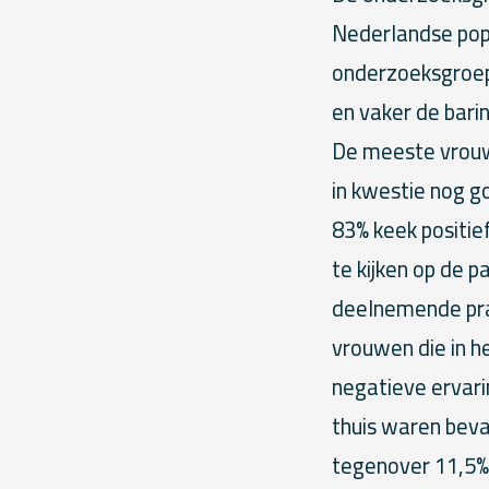
Nederlandse popu
onderzoeksgroep
en vaker de barin
De meeste vrouw
in kwestie nog g
83% keek positie
te kijken op de 
deelnemende prak
vrouwen die in h
negatieve ervar
thuis waren beval
tegenover 11,5% 