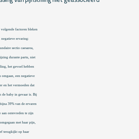
e volgende factoren bleken
 negatieve ervaring:
undaire sectio caesarea,
jzing durante partu, niet
ding, het gevoel hebben
en omgaan, een negatieve
er en het vermoeden dat
n de baby in gevaar is. Bij
 bijna 39% van de ervaren
 aan ontevreden te zijn
 omgegaan met haar pijn,
ef terugkijkt op haar