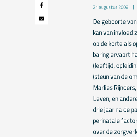
21 augustus 2008
De geboorte van 
kan van invloed 
op de korte als 
baring ervaart h
(leeftijd, opleid
(steun van de om
Marlies Rijnders
Leven, en ander
drie jaar na de p
perinatale facto
over de zorgverle