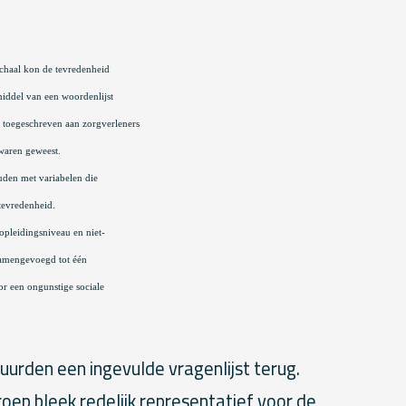
schaal kon de tevredenheid
iddel van een woordenlijst
toegeschreven aan zorgverleners
 waren geweest.
uden met variabelen die
tevredenheid.
opleidingsniveau en niet-
amengevoegd tot één
or een ongunstige sociale
urden een ingevulde vragenlijst terug.
ep bleek redelijk representatief voor de