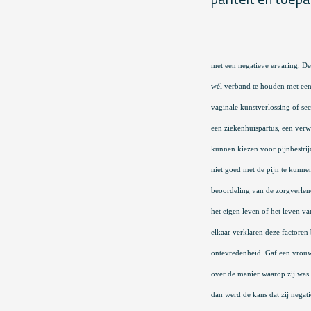
met een negatieve ervaring. D
wél verband te houden met een
vaginale kunstverlossing of sec
een ziekenhuispartus, een verwi
kunnen kiezen voor pijnbestrij
niet goed met de pijn te kunn
beoordeling van de zorgverlen
het eigen leven of het leven va
elkaar verklaren deze factoren
ontevredenheid. Gaf een vrouw
over de manier waarop zij was
dan werd de kans dat zij negati