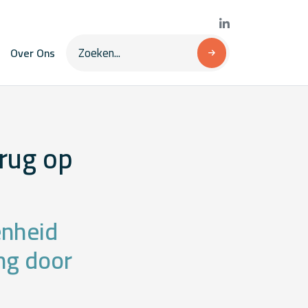
Over Ons
rug op
enheid
ng door