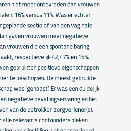
waren niet meer ontevreden dan vrouwen
ielen: 16% versus 11%. Was er echter
ngeplande sectio of van een vaginale
 dan gaven vrouwen meer negatieve
an vrouwen die een spontane baring
kt, respectievelijk 42,47% en 16%.
en gebruikten positieve eigenschappen
ner te beschrijven. De meest gebruikte
chap was ‘gehaast’. Er was een duidelijk
en negatieve bevallingservaring en het
jven van de betrokken zorgverlener(s).
r alle relevante confounders bleken
ssing van pijnstilling niet geassocieerd