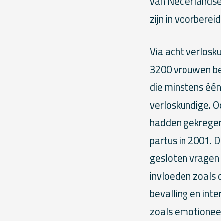
van Nederlandse
zijn in voorbereid
Via acht verlosk
3200 vrouwen be
die minstens éé
verloskundige. O
hadden gekregen
partus in 2001. D
gesloten vragen 
invloeden zoals 
bevalling en int
zoals emotioneel