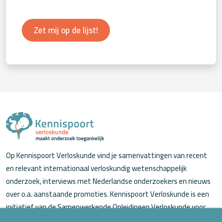
Zet mij op de lijst!
Op Kennispoort Verloskunde vind je samenvattingen van recent
en relevant internationaal verloskundig wetenschappelijk
onderzoek, interviews met Nederlandse onderzoekers en nieuws
over o.a. aanstaande promoties. Kennispoort Verloskunde is een
initiatief van de Samenwerkende Opleidingen Verloskunde voor
verloskundigen (in opleiding).