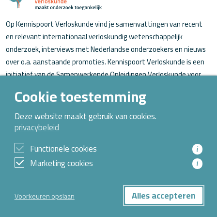
Op Kennispoort Verloskunde vind je samenvattingen van recent
en relevant internationaal verloskundig wetenschappelijk
onderzoek, interviews met Nederlandse onderzoekers en nieuws
over o.a. aanstaande promoties. Kennispoort Verloskunde is een
initiatief van de Samenwerkende Opleidingen Verloskunde voor
verloskundigen (in opleiding).
Cookie toestemming
Over Kennispoort Verloskunde
Deze website maakt gebruik van cookies.
privacybeleid
Contact
Archief
Functionele cookies
i
Marketing cookies
i
© 2026 Alle rechten voorbehouden
Alles accepteren
Voorkeuren opslaan
Privacybeleid