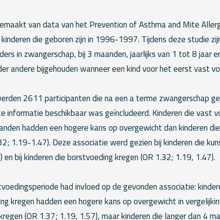
 gemaakt van data van het Prevention of Asthma and Mite Aller
inderen die geboren zijn in 1996-1997. Tijdens deze studie zijn
ders in zwangerschap, bij 3 maanden, jaarlijks van 1 tot 8 jaar e
nder andere bijgehouden wanneer een kind voor het eerst vast vo
werden 2611 participanten die na een a terme zwangerschap g
e informatie beschikbaar was geïncludeerd. Kinderen die vast v
aanden hadden een hogere kans op overgewicht dan kinderen die
2; 1.19-1.47). Deze associatie werd gezien bij kinderen die ku
) en bij kinderen die borstvoeding kregen (OR 1.32; 1.19, 1.47).
tvoedingsperiode had invloed op de gevonden associatie: kinder
g kregen hadden een hogere kans op overgewicht in vergelijkin
 kregen (OR 1.37; 1.19, 1.57), maar kinderen die langer dan 4 