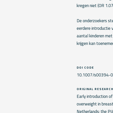
kregen niet (OR 1.07
De onderzoekers stel
eerdere introductie
aantal kinderen met
krijgen kan toeneme
DOI CODE
10.1007/s00394-0
ORIGINAL RESEARC
Early introduction 
overweight in breas
Netherlands: the PI