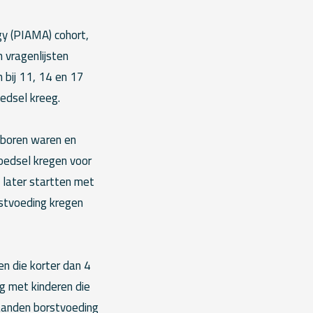
gy (PIAMA) cohort,
 vragenlijsten
n bij 11, 14 en 17
edsel kreeg.
eboren waren en
oedsel kregen voor
 later startten met
nstvoeding kregen
en die korter dan 4
g met kinderen die
maanden borstvoeding