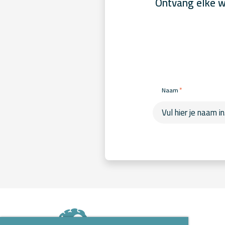
Ontvang elke w
*
Naam