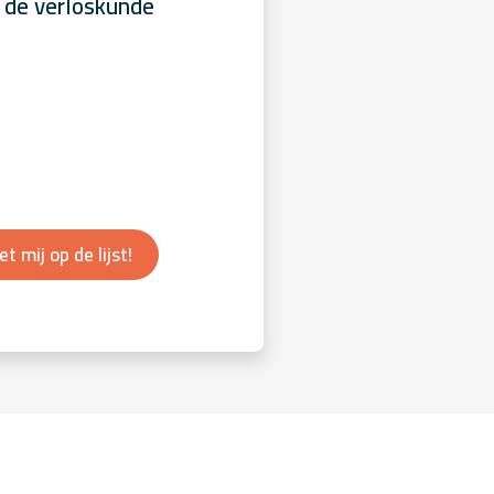
 de verloskunde
et mij op de lijst!