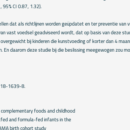
, 95% CI 0.87, 1.32).
len dat als richtlijnen worden geüpdatet en ter preventie van 
 van vast voedsel geadviseerd wordt, dat op basis van deze stud
 overgewicht bij kinderen die kunstvoeding of korter dan 4 maa
n. En daarom deze studie bij die beslissing meegewogen zou m
18-1639-8.
H
of complementary foods and childhood
tfed and formula-fed infants in the
AMA birth cohort study