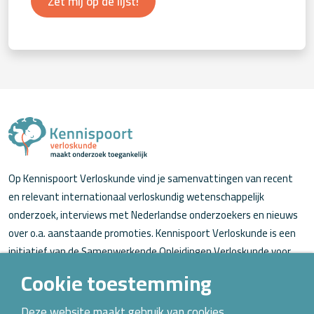
Zet mij op de lijst!
Op Kennispoort Verloskunde vind je samenvattingen van recent
en relevant internationaal verloskundig wetenschappelijk
onderzoek, interviews met Nederlandse onderzoekers en nieuws
over o.a. aanstaande promoties. Kennispoort Verloskunde is een
initiatief van de Samenwerkende Opleidingen Verloskunde voor
verloskundigen (in opleiding).
Cookie toestemming
Over Kennispoort Verloskunde
Deze website maakt gebruik van cookies.