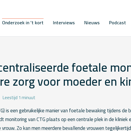
Onderzoek in ’t kort
Interviews
Nieuws
Podcast
centraliseerde foetale mon
re zorg voor moeder en ki
Leestijd 1 minuut
G) is een gebruikelijke manier van foetale bewaking tijdens de 
ndt monitoring van CTG plaats op een centrale plek in de kliniek 
e vrouw. Zo kan men meerdere bevallende vrouwen tegelijkertijd