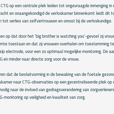
 CTG op een centrale plek leiden tot ongevraagde inmenging in
cht en onaangekondigd de verloskamer binnenkomt leidt dit to
n tot verlies van zelfvertrouwen en onrust bij de verloskundige.
n op dat door het ‘big brother is watching you’-gevoel zij vrou
mte toestaan en dat zij vrouwen overhalen om toestemming te
alp electrode, voor een zo optimaal mogelijke monitoring. De a
G en minder naar directe zorg voor de vrouw.
ren dat de besluitvorming in de bewaking van de foetale gezond
oskamer naar CTG-observaties op een gecentraliseerde plek op d
 nodig naar de invloed van gedragsverandering van zorgverlener
-monitoring op veiligheid en kwaliteit van zorg.