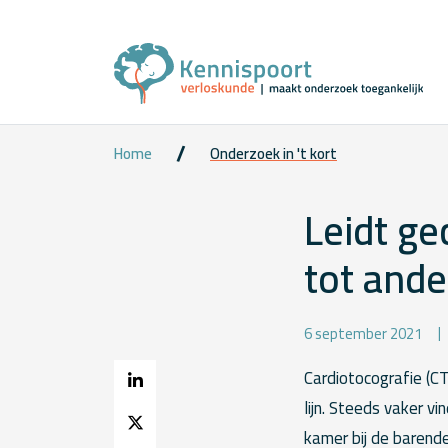
Home
Onderzoek in 't kort
Leidt ge
tot ande
6 september 2021
Cardiotocografie (CT
lijn. Steeds vaker vi
kamer bij de barend