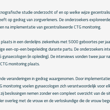
tnografische studie onderzocht of en op welke wijze gecentral
heeft op gedrag van zorgverleners. De onderzoekers exploreerde
en na implementatie van gecentraliseerde CTG monitoring.
laats in een derdelijns ziekenhuis met 5000 geboortes per jaar.
ige een-op-een begeleiding durante partu. De onderzoekers in
6 gynaecologen (in opleiding). De interviews vonden twee jaar 
 CTG monitoring plaats.
ende veranderingen in gedrag waargenomen. Door implementatie
 monitoring voelen gynaecologen zich verantwoordelijk voor elk 
 zij beslissingen nemen zonder een compleet overzicht van de sit
er overleg met de vrouw en de verloskundige die de vrouw bege