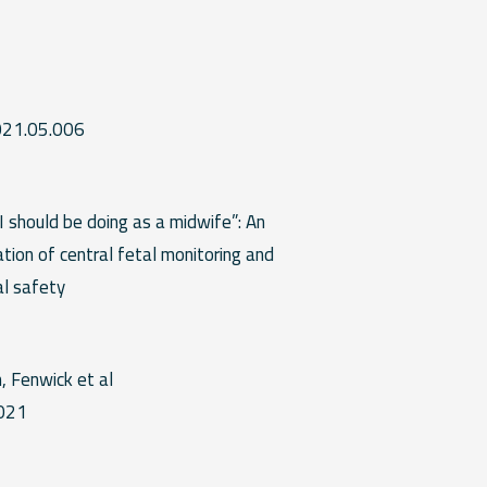
021.05.006
H
I should be doing as a midwife”: An
tion of central fetal monitoring and
al safety
, Fenwick et al
2021