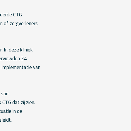
iseerde CTG
n of zorgverleners
 In deze kliniek
terviewden 34
na implementatie van
 van
CTG dat zij zien.
uatie in de
leidt.