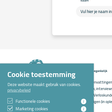
*
Naam
Cookie toestemming
Op Kennispoort Verloskunde vind je samenvattingen 
Deze website maakt gebruik van cookies.
verloskundig wetenschappelijk onderzoek, intervie
privacybeleid
o.a. aanstaande promoties. Kennispoort Verloskunde
Functionele cookies
Opleidingen Verloskunde voor verloskundigen (in ople
i
Marketing cookies
i