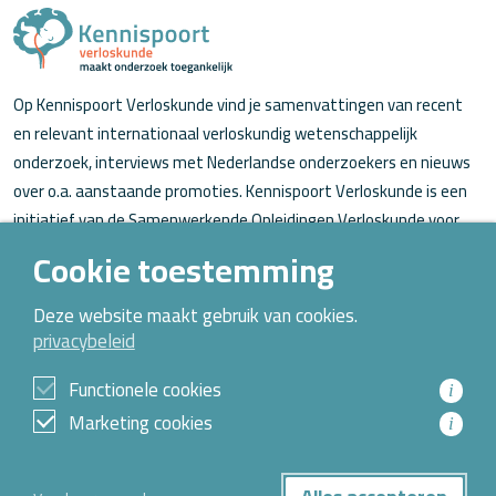
Op Kennispoort Verloskunde vind je samenvattingen van recent
en relevant internationaal verloskundig wetenschappelijk
onderzoek, interviews met Nederlandse onderzoekers en nieuws
over o.a. aanstaande promoties. Kennispoort Verloskunde is een
initiatief van de Samenwerkende Opleidingen Verloskunde voor
verloskundigen (in opleiding).
Cookie toestemming
Over Kennispoort Verloskunde
Deze website maakt gebruik van cookies.
privacybeleid
Contact
Archief
Functionele cookies
i
Marketing cookies
i
© 2026 Alle rechten voorbehouden