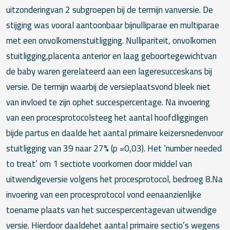
uitzonderingvan 2 subgroepen bij de termijn vanversie. De
stijging was vooral aantoonbaar bijnulliparae en multiparae
met een onvolkomenstuitligging. Nullipariteit, onvolkomen
stuitligging,placenta anterior en laag geboortegewichtvan
de baby waren gerelateerd aan een lageresucceskans bij
versie. De termijn waarbij de versieplaatsvond bleek niet
van invloed te zijn ophet succespercentage. Na invoering
van een procesprotocolsteeg het aantal hoofdliggingen
bijde partus en daalde het aantal primaire keizersnedenvoor
stuitligging van 39 naar 27% (p =0,03). Het ‘number needed
to treat’ om 1 sectiote voorkomen door middel van
uitwendigeversie volgens het procesprotocol, bedroeg 8.Na
invoering van een procesprotocol vond eenaanzienlijke
toename plaats van het succespercentagevan uitwendige
versie. Hierdoor daaldehet aantal primaire sectio’s wegens